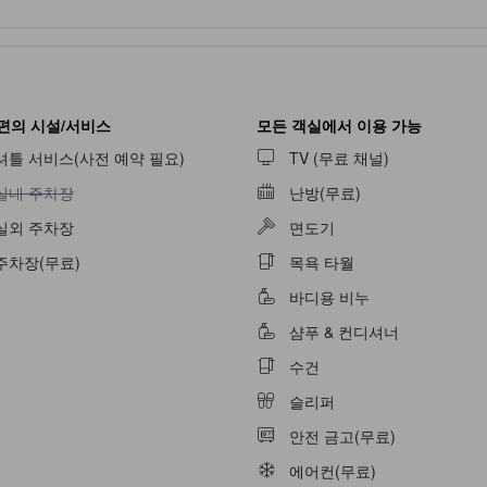
편의 시설/서비스
모든 객실에서 이용 가능
셔틀 서비스(사전 예약 필요)
TV (무료 채널)
실내 주차장 이용 불가
실내 주차장
난방(무료)
실외 주차장
면도기
주차장(무료)
목욕 타월
불가
바디용 비누
샴푸 & 컨디셔너
수건
슬리퍼
안전 금고(무료)
불가
에어컨(무료)