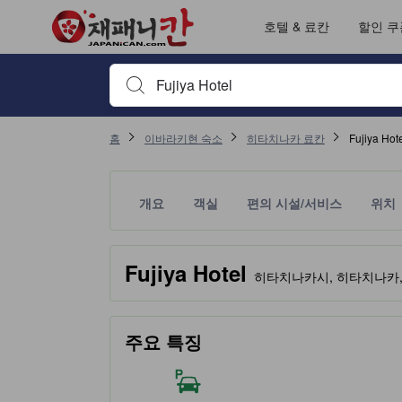
호텔 & 료칸
할인 쿠
검색하고 싶은 키워드나 숙소명을 입력하고 방향키나 탭
홈
이바라키현 숙소
히타치나카 료칸
Fujiya Ho
개요
객실
편의 시설/서비스
위치
노란색 별 표시는 기대할 수 있는 편안함, 편의 시설
tooltip
Fujiya Hotel
히타치나카시, 히타치나카, 일
주요 특징