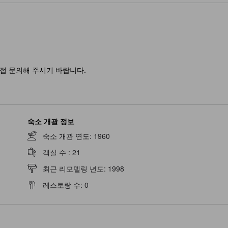
접 문의해 주시기 바랍니다.
숙소 개괄 정보
숙소 개관 연도
:
1960
객실 수
:
21
최근 리모델링 년도
:
1998
레스토랑 수
:
0