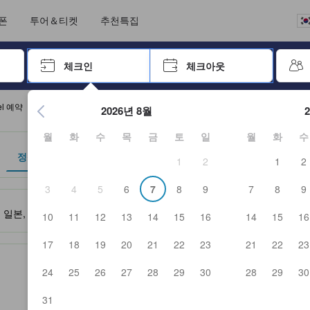
언어를 선택해 주세요
통화를 선택하세요
폰
투어＆티켓
추천특집
 키를 사용하여 탐색한 후 엔터키를 눌러 선택하세요.
체크인
체크아웃
엔터 키를 눌러 캘린더를 여세요. 방향키를 사용해 체크인 및 체크
tel 예약
2026년 8월
월
화
수
목
금
토
일
월
화
수
정책
1
2
1
2
3
4
5
6
7
8
9
7
8
9
 및 서비스를 반영해 파트너 사이트에서 제공한 성급입니다.
본, 311-1221
- 지도에서 보기
10
11
12
13
14
15
16
14
15
16
17
18
19
20
21
22
23
21
22
23
24
25
26
27
28
29
30
28
29
30
31