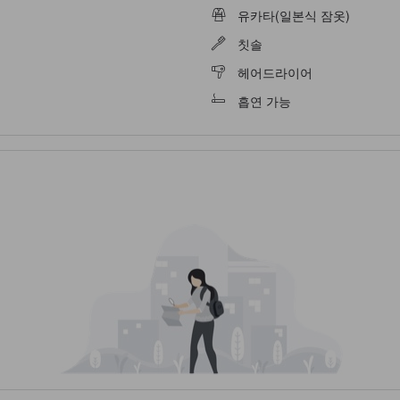
유카타(일본식 잠옷)
칫솔
헤어드라이어
흡연 가능