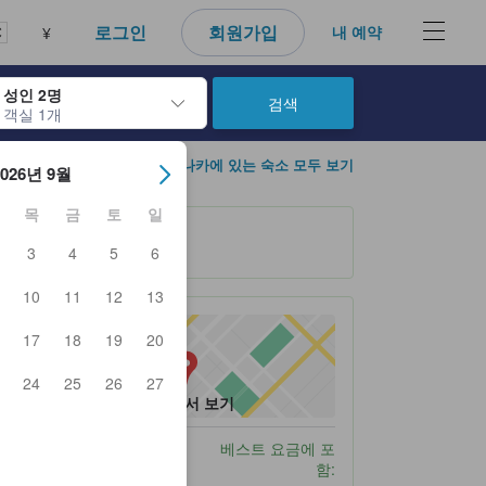
로그인
회원가입
내 예약
¥
성인 2명
검색
객실 1개
아웃 날짜를 탐색할 수 있습니다. 엔터 키를 사용해 특정 날짜를 선택하
히타치나카에 있는 숙소 모두 보기
2026년 9월
목
금
토
일
3
4
5
6
10
11
12
13
17
18
19
20
24
25
26
27
지도에서 보기
주차
베스트 요금에 포
함: