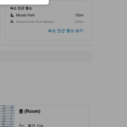
숙소 인근 명소
Minato Park
150m
Nakaminato Fish Market
330m
Nakaminato Station
520m
숙소 인근 명소 보기
Nakaminato Reverberatory Furnace Ruin
710m
Floodgate Kihan
970m
룸 (Room)
흡연 가능