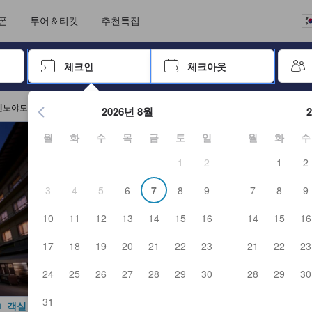
크아웃까지 일련의 절차를 완료한 실제 숙소 이용객들에 의해 작성되었습니
언어를 선택해 주세요
통화를 선택하세요
폰
투어＆티켓
추천특집
 키를 사용하여 탐색한 후 엔터키를 눌러 선택하세요.
체크인
체크아웃
엔터 키를 눌러 캘린더를 여세요. 방향키를 사용해 체크인 및 체크
센노야도 호텔 미야리큐 예약
2026년 8월
월
화
수
목
금
토
일
월
화
수
1
2
1
2
3
4
5
6
7
8
9
7
8
9
10
11
12
13
14
15
16
14
15
16
17
18
19
20
21
22
23
21
22
23
24
25
26
27
28
29
30
28
29
30
31
객실 사진 보기