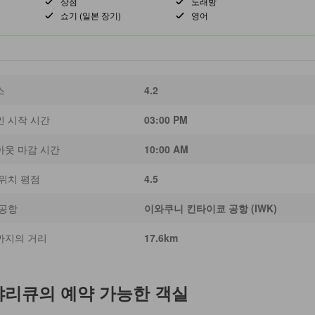
상점
노래방
쇼기 (일본 장기)
영어
스
4.2
인 시작 시간
03:00 PM
아웃 마감 시간
10:00 AM
위치 평점
4.5
 공항
이와쿠니 킨타이쿄 공항 (IWK)
까지의 거리
17.6km
야리큐
의 예약 가능한 객실