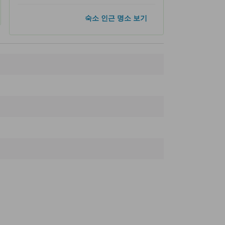
인기 명소
숙소 인근 명소 보기
히로시마 평화 기념관
15.8km
피스 메모리얼 홀
15.8km
평화의 종
15.8km
평화 기념 공원 - 히로시마
15.8km
추모비
15.8km
숙소 인근 명소
Sankido
100m
Miyao Castle
100m
O-Shakushi
140m
Machiya Street
180m
Shakushi-no-ie
180m