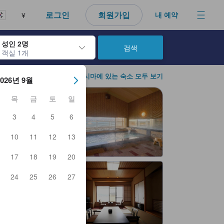
다. 신뢰할 수 있고 정확하며 솔직한 정보로 고객님이 더 나은 선택을 
로그인
회원가입
내 예약
¥
성인 2명
검색
객실 1개
아웃 날짜를 탐색할 수 있습니다. 엔터 키를 사용해 특정 날짜를 선택하
히로시마에 있는 숙소 모두 보기
2026년 9월
목
금
토
일
3
4
5
6
10
11
12
13
17
18
19
20
24
25
26
27