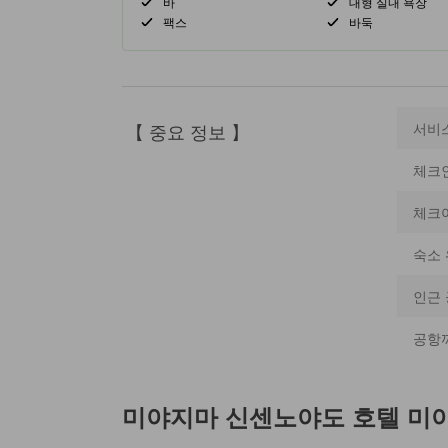
바
대형 실내 욕장
팩스
바둑
【 중요 정보 】
서비
체크
체크
숙소 
인근
공항
미야지마 신센노야도 호텔 미