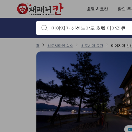
재패니칸의 모든 이용후기는 숙소 이용후기 작성 전 숙소 예약에서부터 체
tooltip
자세히 보기
출입/접근 서비스 평점 5점 만점에 4.8점. 히로시마 기준 높은 평점
위치 평점 5점 만점에 4.5점. 히로시마 기준 높은 평점
서비스 평점 5점 만점에 4.2점. 히로시마 기준 높은 평점
객실의 편안함 및 쾌적함 평점 5점 만점에 3.9점. 히로시마 기준 높은 평점
이용후기 페이지로 변경되었습니다 1
이용후기 페이지로 변경되었습니다 1
호텔 & 료칸
할인 쿠
검색하고 싶은 키워드나 숙소명을 입력하고 방향키나 탭
홈
히로시마현 숙소
히로시마 료칸
미야지마 신