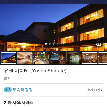
1/33
유센 시다테 (Yusen Shidate)
료칸
4.6
투숙객 평점
후기 81건
기타 시설/서비스