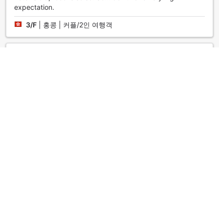
expectation.
3/F
|
홍콩 | 커플/2인 여행객
최고
5.0
작성일: 2016년2월 7일
For family from Taiwan, service is very good and give us
the feeing of home. When we were enjoying the onsen, it
was snowing.
yfhuang001
|
대만 | 그룹 여행객
우수
4.5
작성일: 2010년4월 27일
Excellent room environment and service. She offer private
room for dinning even in breakfast. Small out-door onsen
pool but nice environment....but quite expensive.