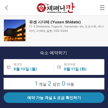
유센 시다테 (Yusen Shidate)
11-2 Shidotaira, Yuguchi , Hanamaki-shi, 도요사와, 하나
마키, 이와테, 일본, 025-0244
숙소 예약하기
체크인
체크아웃
8월 10일 (월)
8월 11일 (화)
1
2
0
객실
성인
아동
예약 가능 객실 & 요금 확인하기