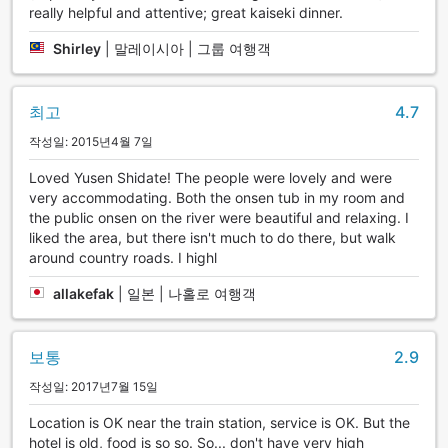
really helpful and attentive; great kaiseki dinner.
Shirley
|
말레이시아 | 그룹 여행객
최고
4.7
작성일: 2015년4월 7일
Loved Yusen Shidate! The people were lovely and were
very accommodating. Both the onsen tub in my room and
the public onsen on the river were beautiful and relaxing. I
liked the area, but there isn't much to do there, but walk
around country roads. I highl
allakefak
|
일본 | 나홀로 여행객
보통
2.9
작성일: 2017년7월 15일
Location is OK near the train station, service is OK. But the
hotel is old, food is so so. So... don't have very high