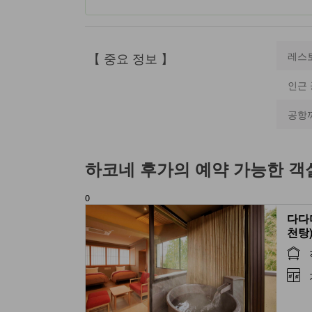
【 중요 정보 】
레스
인근
공항
하코네 후가
의 예약 가능한 객
0
다다
천탕) 
Room
Spri