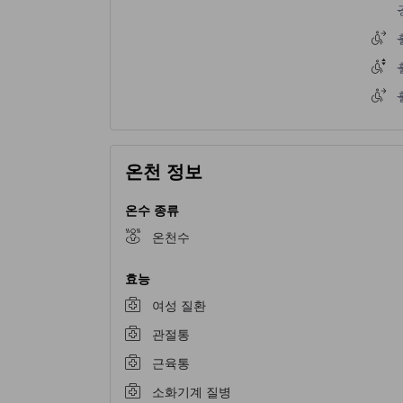
온천 정보
온수 종류
온천수
효능
여성 질환
관절통
근육통
소화기계 질병