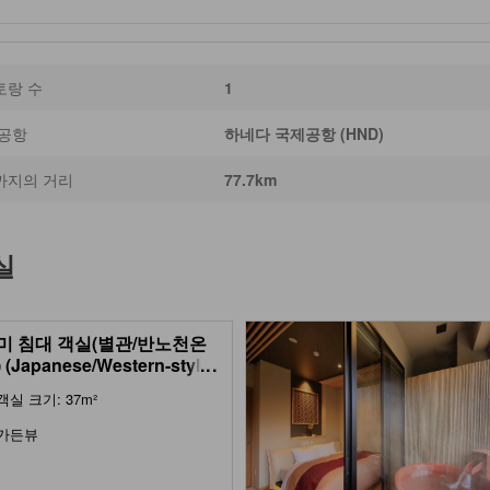
토랑 수
1
 공항
하네다 국제공항 (HND)
까지의 거리
77.7km
실
미 침대 객실(별관/반노천온
(Japanese/Western-style
...
 with Semi Open-air Hot
객실 크기: 37m²
ng Bath (Annex))
가든뷰