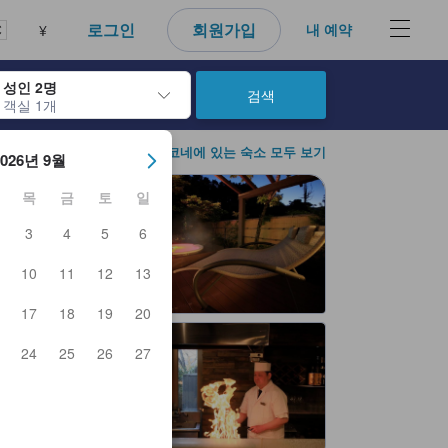
로그인
회원가입
내 예약
¥
성인 2명
검색
객실 1개
아웃 날짜를 탐색할 수 있습니다. 엔터 키를 사용해 특정 날짜를 선택하
하코네에 있는 숙소 모두 보기
2026년 9월
목
금
토
일
3
4
5
6
10
11
12
13
17
18
19
20
24
25
26
27