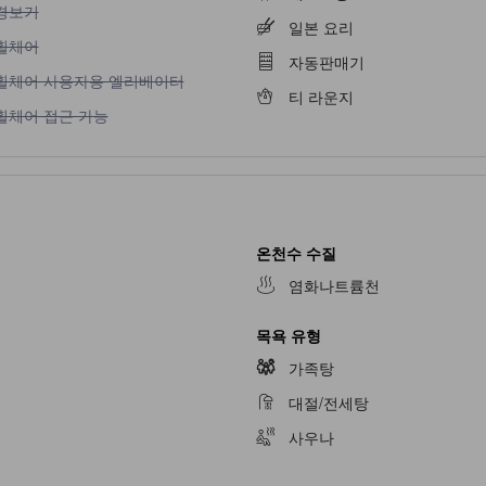
경보기
일본 요리
휠체어 이용 불가
휠체어
자동판매기
휠체어 사용자용 엘리베이터 이용 불가
휠체어 사용자용 엘리베이터
티 라운지
휠체어 접근 가능 이용 불가
휠체어 접근 가능
온천수 수질
염화나트륨천
목욕 유형
가족탕
대절/전세탕
사우나