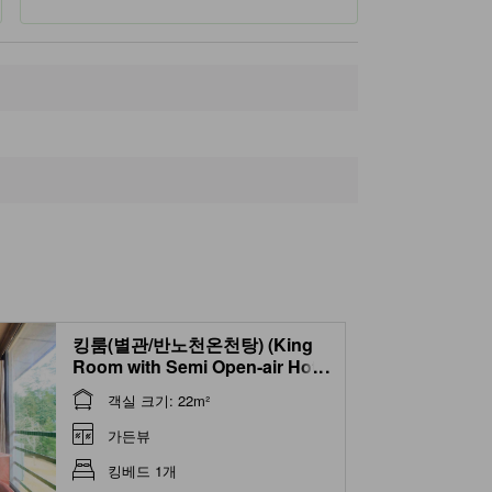
숙소 인근 명소
센고쿠하라
430m
하코네 습지 식물원
880m
하코네 모노노후 노 사토 박물관
920m
하코네 메이센 가든 박물관
1.1km
하코네 라리크 박물관
1.3km
킹룸(별관/반노천온천탕) (King
Room with Semi Open-air Hot
...
Spring Bath (Annex))
객실 크기: 22m²
가든뷰
킹베드 1개