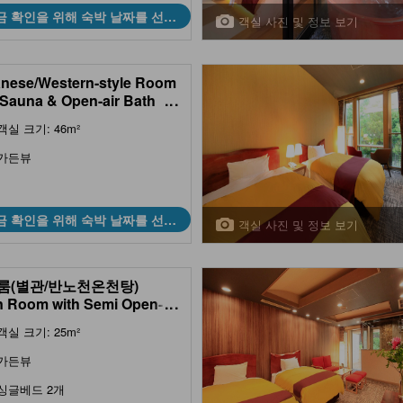
금 확인을 위해 숙박 날짜를 선택
객실 사진 및 정보 보기
하세요
nese/Western-style Room
 Sauna & Open-air Bath
...
n Building)
객실 크기: 46m²
가든뷰
금 확인을 위해 숙박 날짜를 선택
객실 사진 및 정보 보기
하세요
룸(별관/반노천온천탕)
n Room with Semi Open-
...
Hot Spring Bath (Annex))
객실 크기: 25m²
가든뷰
싱글베드 2개