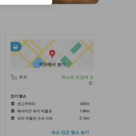
인근 대중교통
tooltip
•
센고쿠하라 분카센터 마에 버스정류장 (1.42km 이내)
•
Ubako Onsen Iriguchi Bus Station (1.47km 이내)
지도에서 보기
주차
베스트 요금에 포
함:
인기 명소
센고쿠하라
430m
베네티안 유리 박물관
1.8km
포라 박물관 오브 아트
2.1km
하코네 로프웨이
2.7km
숙소 인근 명소 보기
오와쿠다니
2.9km