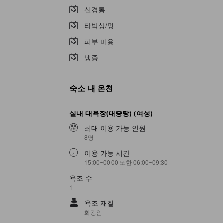
신경통
타박상/멍
피부 미용
냉증
숙소 내 온천
실내 대욕장(대중탕) (여성)
최대 이용 가능 인원
8명
이용 가능 시간
15:00~00:00 또한 06:00~09:30
욕조 수
1
욕조 재질
화강암