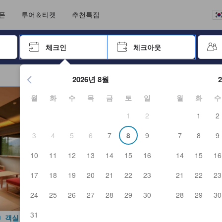
언어를 선택해 주세요
통화를 선택하세요
폰
투어＆티켓
추천특집
 키를 사용하여 탐색한 후 엔터키를 눌러 선택하세요.
체크인
체크아웃
엔터 키를 눌러 캘린더를 여세요. 방향키를 사용해 체크인 및 체크
2026년 8월
월
화
수
목
금
토
일
월
화
수
1
2
1
2
3
4
5
6
7
8
9
7
8
9
10
11
12
13
14
15
16
14
15
16
17
18
19
20
21
22
23
21
22
23
24
25
26
27
28
29
30
28
29
30
31
객실 사진 보기