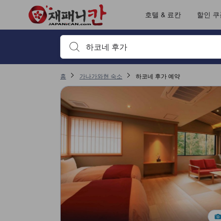
호텔 & 료칸
할인 쿠
검색하고 싶은 키워드나 숙소명을 입력하고 방향키나 탭
홈
가나가와현 숙소
하코네 후가 예약