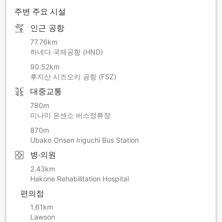
을 보실 수 있습니다.
주변 주요 시설
※다른 객실에서는 후지산 풍경이 보이지 않으므로 유의해 주십
시오.
인근 공항
■아동 A는 초등학생, 아동 B는 만 3~5세에 해당됩니다.
77.76km
하네다 국제공항 (HND)
■온천
90.52km
본 호텔에서는 자가원천수를 사용한 온천욕을 즐기실 수 있습
후지산 시즈오카 공항 (FSZ)
니다. 노천탕에서는 웅대한 후지산도 보입니다. 계절과 시간에
대중교통
따라 다양한 표정으로 변하는 '일본 제일의 명산'을 바라보면서
우아한 시간을 보내시기 바랍니다.(영업시간
780m
5:00~10:00/12:00~24:00)
미나미 온센소 버스정류장
870m
■정원
Ubako Onsen Iriguchi Bus Station
본 숙소는 가든 디자이너인 마크 채프먼이 제안한 '하코네 로만
가든'을 오픈하였습니다. 후지산을 배경으로 사계절의 다채로
병·의원
운 식물들로 가득한 공간에서 힐링타임을 가져보시기 바랍니
2.43km
다.
Hakone Rehabilitation Hospital
■시설
편의점
로비에서는 프로 피아니스트가 환상적인 그랜드 피아노 연주를
1.61km
들려줍니다. 석식 후, 피아노로 연주되는 고급 클래식과 재즈에
Lawson
귀를 기울이며 편안한 한때를 보내시기 바랍니다.(로비 콘서트