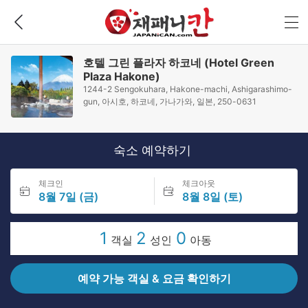
호텔 그린 플라자 하코네 (Hotel Green
Plaza Hakone)
1244-2 Sengokuhara, Hakone-machi, Ashigarashimo-
gun, 아시호, 하코네, 가나가와, 일본, 250-0631
숙소 예약하기
체크인
체크아웃
8월 7일 (금)
8월 8일 (토)
1
2
0
객실
성인
아동
예약 가능 객실 & 요금 확인하기