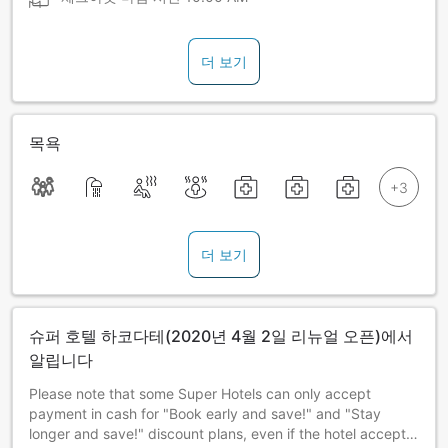
더 보기
목욕
더 보기
슈퍼 호텔 하코다테(2020년 4월 2일 리뉴얼 오픈)에서
알립니다
Please note that some Super Hotels can only accept
payment in cash for "Book early and save!" and "Stay
longer and save!" discount plans, even if the hotel accepts