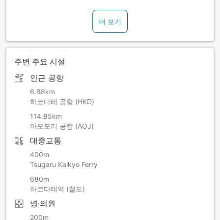
credit cards for other plans with payment on arrival.
더 보기
주변 주요 시설
인근 공항
6.88km
하코다테 공항 (HKD)
114.85km
아오모리 공항 (AOJ)
대중교통
400m
Tsugaru Kaikyo Ferry
680m
하코다테역 (철도)
병·의원
200m