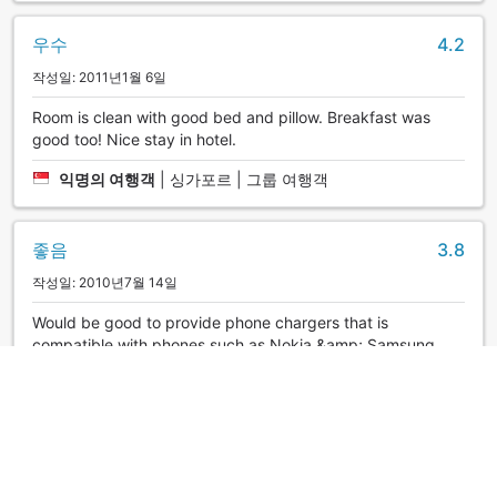
우수
4.2
작성일: 2011년1월 6일
Room is clean with good bed and pillow. Breakfast was
good too! Nice stay in hotel.
익명의 여행객
|
싱가포르 | 그룹 여행객
좋음
3.8
작성일: 2010년7월 14일
Would be good to provide phone chargers that is
compatible with phones such as Nokia &amp; Samsung.
Good to have internet facility in English too.
Go
|
싱가포르 | 그룹 여행객
매우 좋음
4.0