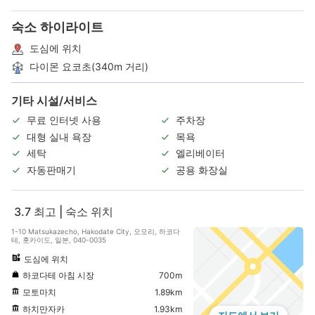
숙소 하이라이트
도심에 위치
다이몬 요코초(340m 거리)
기타 시설/서비스
무료 인터넷 사용
주차장
대형 실내 욕장
목욕
세탁
엘리베이터
자동판매기
공용 화장실
3.7
최고 | 숙소 위치
1-10 Matsukazecho, Hakodate City, 오모리, 하코다
테, 홋카이도, 일본, 040-0035
도심에 위치
하코다테 아침 시장
700m
모토마치
1.89km
하치만자카
1.93km