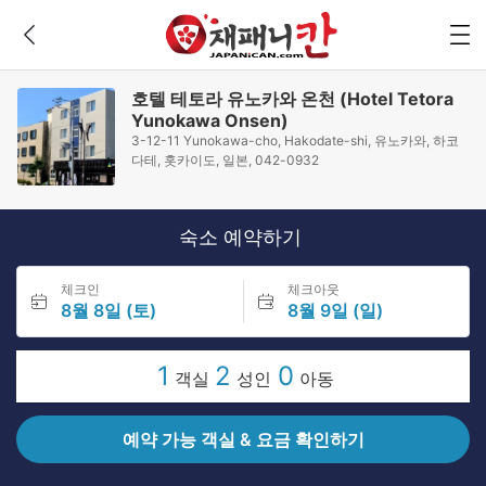
호텔 테토라 유노카와 온천 (Hotel Tetora
Yunokawa Onsen)
3-12-11 Yunokawa-cho, Hakodate-shi, 유노카와, 하코
다테, 홋카이도, 일본, 042-0932
숙소 예약하기
체크인
체크아웃
8월 8일 (토)
8월 9일 (일)
1
2
0
객실
성인
아동
예약 가능 객실 & 요금 확인하기