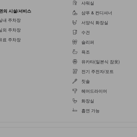
샤워실
편의 시설/서비스
샴푸 & 컨디셔너
실내 주차장
서양식 화장실
실외 주차장
수건
불가
유료 주차장
슬리퍼
욕조
유카타(일본식 잠옷)
전기 주전자/포트
칫솔
헤어드라이어
화장실
흡연 가능