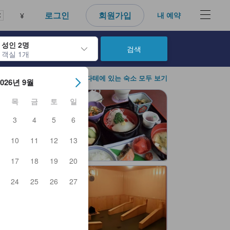
다. 신뢰할 수 있고 정확하며 솔직한 정보로 고객님이 더 나은 선택을 
로그인
회원가입
내 예약
¥
성인 2명
검색
객실 1개
아웃 날짜를 탐색할 수 있습니다. 엔터 키를 사용해 특정 날짜를 선택하
하코다테에 있는 숙소 모두 보기
2026년 9월
목
금
토
일
3
4
5
6
10
11
12
13
17
18
19
20
24
25
26
27