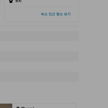
위치
인기 명소
숙소 인근 명소 보기
트라피스틴 수도원
3.3km
고료카쿠 공원
3.4km
고료카쿠 타워
3.4km
하코다테 봉행소
3.4km
하코다테 아침 시장
5.0km
숙소 인근 명소
하코다테 트로피컬 보타니컬 가든
420m
Yumeguri Butai
460m
유노카와 온천
510m
Endeavour
530m
유노카와 온천 라멘 부기
670m