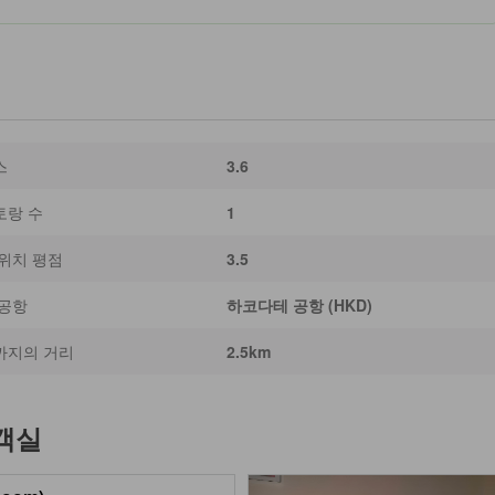
스
3.6
토랑 수
1
위치 평점
3.5
 공항
하코다테 공항 (HKD)
까지의 거리
2.5km
객실