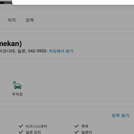
위치
정책
 및 서비스를 반영해 파트너 사이트에서 제공한 성급입니다.
ekan)
, 하코다테, 일본, 042-0932
- 지도에서 보기
주차장
모두 보기
비즈니스센터
목욕
일본 요리
일본어