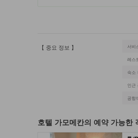
【 중요 정보 】
서비
레스
숙소 
인근
공항
호텔 가모메칸
의 예약 가능한 