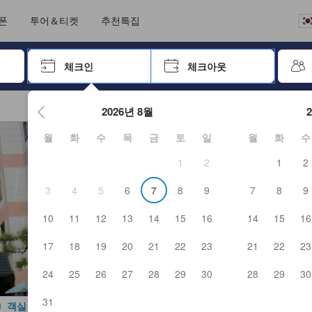
크아웃까지 일련의 절차를 완료한 실제 숙소 이용객들에 의해 작성되었습니
언어를 선택해 주세요
통화를 선택하세요
폰
투어＆티켓
추천특집
 키를 사용하여 탐색한 후 엔터키를 눌러 선택하세요.
체크인
체크아웃
엔터 키를 눌러 캘린더를 여세요. 방향키를 사용해 체크인 및 체크
2026년 8월
월
화
수
목
금
토
일
월
화
수
1
2
1
2
3
4
5
6
7
8
9
7
8
9
10
11
12
13
14
15
16
14
15
16
17
18
19
20
21
22
23
21
22
23
24
25
26
27
28
29
30
28
29
30
31
객실 사진 보기