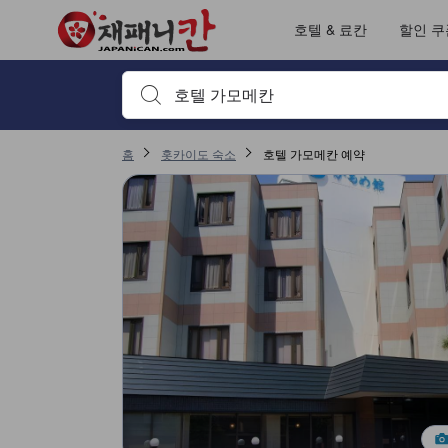
재패니칸의 모든 이용후기는 숙소 이용후기 작성 전 숙소 예약에서부터 체
tooltip
자세히 보기
서비스 평점 5점 만점에 3.6점. 하코다테 기준 높은 평점
위치 평점 5점 만점에 3.5점. 하코다테 기준 높은 평점
객실의 편안함 및 쾌적함 평점 5점 만점에 3.1점. 하코다테 기준 높은 평점
출입/접근 서비스 평점 5점 만점에 3점. 하코다테 기준 높은 평점
호텔 & 료칸
할인 쿠
검색하고 싶은 키워드나 숙소명을 입력하고 방향키나 탭
홈
홋카이도 숙소
호텔 가모메칸 예약