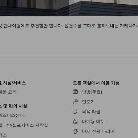
 및 단체여행에도 추천할만 합니다. 원천수를 그대로 흘려보내는 가케나가
 시설/서비스
모든 객실에서 이용 가능
일본 요리
난방(무료)
면도기
 및 편의 시설
목욕 타월
비즈니스센터
바디용 비누
빨래방/셀프서비스 세탁실
불가
바지 전용 다리미
팩스