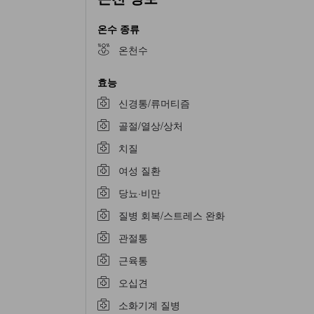
온수 종류
온천수
효능
신경통/류머티즘
골절/열상/상처
치질
여성 질환
당뇨·비만
질병 회복/스트레스 완화
관절통
근육통
오십견
소화기계 질병