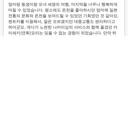
엄마랑 동생이랑 모녀 세명의 여행, 마지막을 너무나 행복하게
마칠 수 있었습니다. 평소에도 온천을 좋아하시던 엄마께 일본
전통의 문화와 온천을 보여드릴 수 있었던 기회였던 것 같아요.
렌트카를 이용해서, 잘은 모르겠지만 대중교통도 편리하다고
하더군요. 게다가 노련한 나카이상의 서비스와 함께 즐겼던 카
이세키(연회)요리는 잊을 수 없는 경험이 되었습니다. 만약 하
코다테에 다시 한번 가게 된다면 꼭 이 곳에서 머물고 싶네요.
가인
|
대한민국 | 그룹 여행객
양호
3.2
작성일: 2009년12월 29일
조용하고 방이 깔끔하긴 했습니다. 교통이 조금 안좋구요(시내
에서 택시로 2000엔)음식은 정통 료칸 음식으로 우와~ 좋다는
정도는 아니였습니다. 가격대비로는 조금 돈이 아깝다는 생각
이 드네요~ 다른 것보다 교통편이 조금 많이 아쉽습니다.
익명의 여행객
|
대한민국 | 커플/2인 여행객