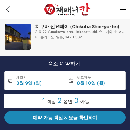
치쿠바 신요테이 (Chikuba Shin-yo-tei)
2-6-22 Yunokawa-cho, Hakodate-shi, 유노카와, 하코다
테, 홋카이도, 일본, 042-0932
숙소 예약하기
체크인
체크아웃
8월 9일 (일)
8월 10일 (월)
1
2
0
객실
성인
아동
예약 가능 객실 & 요금 확인하기