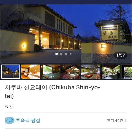
1/57
치쿠바 신요테이 (Chikuba Shin-yo-
tei)
료칸
4.2
투숙객 평점
후기 44건