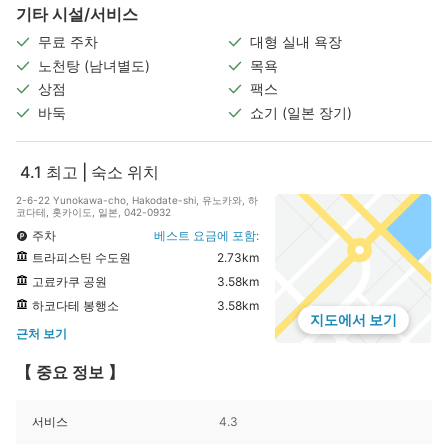
기타 시설/서비스
무료 주차
대형 실내 욕장
노천탕 (남녀별도)
목욕
상점
팩스
바둑
쇼기 (일본 장기)
4.1
최고 | 숙소 위치
2-6-22 Yunokawa-cho, Hakodate-shi, 유노카와, 하
코다테, 홋카이도, 일본, 042-0932
주차
베스트 요금에 포함:
트라피스틴 수도원
2.73km
고료카쿠 공원
3.58km
하코다테 봉행소
3.58km
지도에서 보기
근처 보기
【 중요 정보 】
서비스
4.3