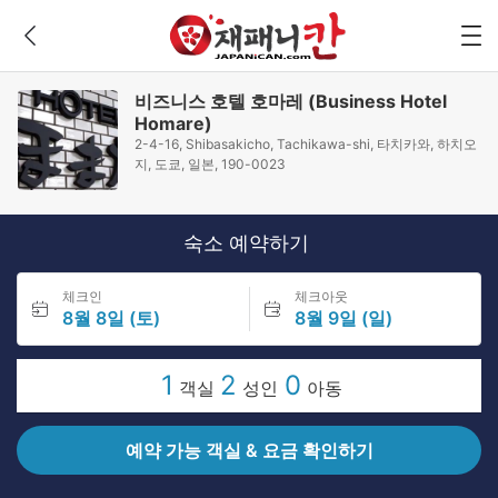
비즈니스 호텔 호마레 (Business Hotel
Homare)
2-4-16, Shibasakicho, Tachikawa-shi, 타치카와, 하치오
지, 도쿄, 일본, 190-0023
숙소 예약하기
체크인
체크아웃
8월 8일 (토)
8월 9일 (일)
1
2
0
객실
성인
아동
예약 가능 객실 & 요금 확인하기