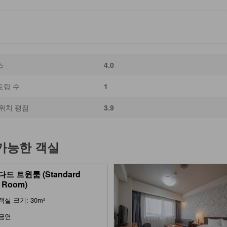
스
4.0
토랑 수
1
위치 평점
3.9
 가능한 객실
드 트윈룸 (Standard
 Room)
객실 크기: 30m²
금연