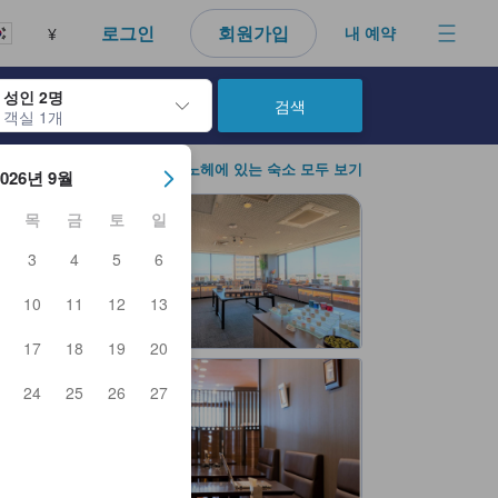
다. 신뢰할 수 있고 정확하며 솔직한 정보로 고객님이 더 나은 선택을 
로그인
회원가입
내 예약
¥
성인 2명
검색
객실 1개
아웃 날짜를 탐색할 수 있습니다. 엔터 키를 사용해 특정 날짜를 선택하
하치노헤에 있는 숙소 모두 보기
2026년 9월
목
금
토
일
3
4
5
6
10
11
12
13
17
18
19
20
24
25
26
27