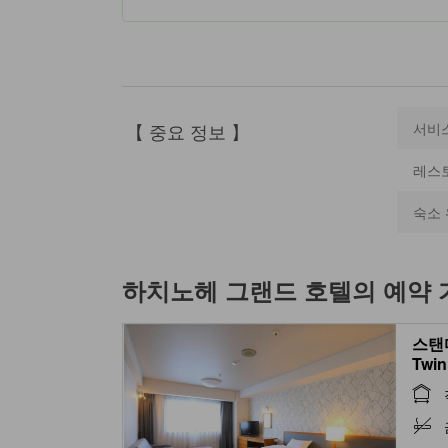
【 중요 정보 】
서비
레스
숙소 
하치노헤 그랜드 호텔
의 예약
스탠다
Twin