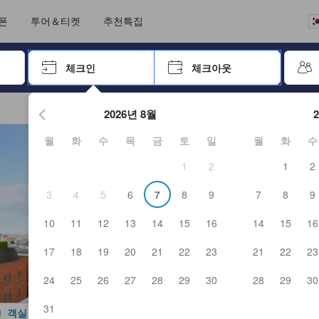
크아웃까지 일련의 절차를 완료한 실제 숙소 이용객들에 의해 작성되었습니
언어를 선택해 주세요
통화를 선택하세요
폰
투어＆티켓
추천특집
 키를 사용하여 탐색한 후 엔터키를 눌러 선택하세요.
체크인
체크아웃
엔터 키를 눌러 캘린더를 여세요. 방향키를 사용해 체크인 및 체크
2026년 8월
월
화
수
목
금
토
일
월
화
수
1
2
1
2
3
4
5
6
7
8
9
7
8
9
10
11
12
13
14
15
16
14
15
16
17
18
19
20
21
22
23
21
22
23
24
25
26
27
28
29
30
28
29
30
31
객실 사진 보기