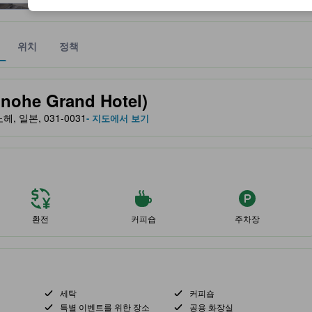
위치
정책
 및 서비스를 반영해 파트너 사이트에서 제공한 성급입니다.
he Grand Hotel)
노헤, 일본, 031-0031
- 지도에서 보기
환전
커피숍
주차장
세탁
커피숍
특별 이벤트를 위한 장소
공용 화장실