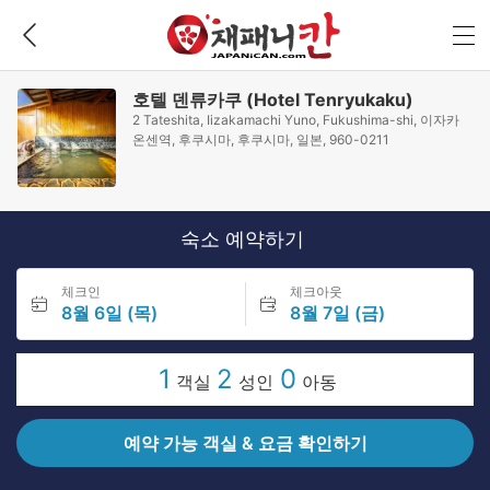
호텔 덴류카쿠 (Hotel Tenryukaku)
2 Tateshita, Iizakamachi Yuno, Fukushima-shi, 이자카
온센역, 후쿠시마, 후쿠시마, 일본, 960-0211
숙소 예약하기
체크인
체크아웃
8월 6일 (목)
8월 7일 (금)
1
2
0
객실
성인
아동
예약 가능 객실 & 요금 확인하기