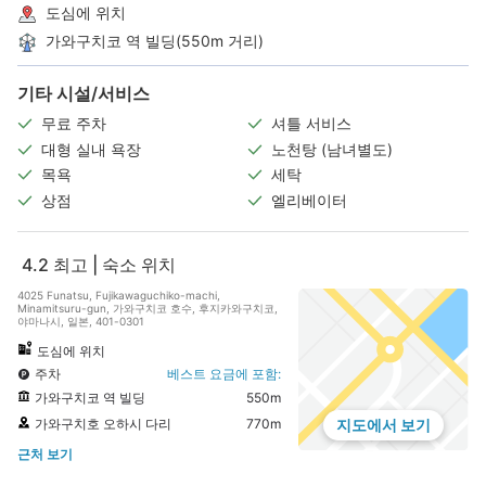
도심에 위치
가와구치코 역 빌딩(550m 거리)
기타 시설/서비스
무료 주차
셔틀 서비스
대형 실내 욕장
노천탕 (남녀별도)
목욕
세탁
상점
엘리베이터
4.2
최고 | 숙소 위치
4025 Funatsu, Fujikawaguchiko-machi,
Minamitsuru-gun, 가와구치코 호수, 후지카와구치코,
야마나시, 일본, 401-0301
도심에 위치
주차
베스트 요금에 포함:
가와구치코 역 빌딩
550m
가와구치호 오하시 다리
770m
지도에서 보기
근처 보기