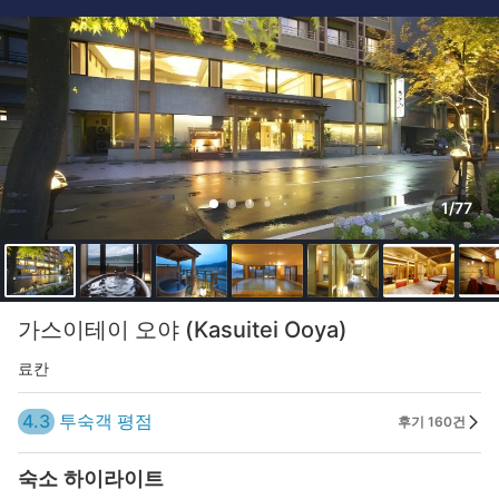
1/77
가스이테이 오야 (Kasuitei Ooya)
료칸
4.3
투숙객 평점
후기 160건
숙소 하이라이트