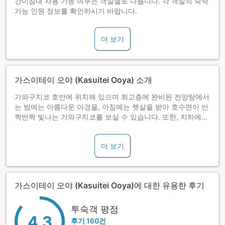
간이침대 사용 가능 여부는 객실별로 다릅니다. 각 객실의 숙박
가능 인원 정보를 확인하시기 바랍니다.
<조식>
조식은 일식 세트를 준비해 드립니다.
식사 장소: 식사회장
더 보기
조식 시작시간: 7:30〜8:30
가스이테이 오야 (Kasuitei Ooya) 소개
가와구치코 호반에 위치해 있으며 최고층에 완비된 전망탕에서
는 밤에는 아름다운 야경을, 아침에는 햇살을 받아 호수면이 반
짝반짝 빛나는 가와구치코를 보실 수 있습니다. 또한, 지하에는
사우나를 완비한 대욕탕도 있어 느긋하게 온천을 즐기실 수 있
습니다.
더 보기
석식은 엄선한 현지 식재료를 사용한 오리지널 요리를 비롯하
여, 조리장이 만들어 내는 고급스럽고 가짓수도 많은 맛있는 특
선요리를 만끽해 주십시오. 식사내용은 계절에 따라 변경됩니
가스이테이 오야 (Kasuitei Ooya)에 대한 유용한 후기
다.
･석식시간 18:00~19:30 개시
투숙객 평점
4.3
후기 160건