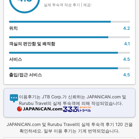
※객실 전담 스태프가 담당합니다.(19:30 이후에 개시할 경우,
실제 투숙객 작성 후기 | 제공:
야식으로 제공해 드립니다.)
2~5명은 객실내 식사, 6명 이상은 료테이 개인실로 안내해 드
립니다.
위치
4.2
･조식시간 7:30~8:30 개시
객실의 편안함 및 쾌적함
4.1
2층 식사회장으로 안내해 드립니다.
서비스
4.5
[2식 포함 플랜 공통 특전]
출입/접근 서비스
4.5
① 웰컴드링크 제공 ※18시 이후 도착 시에는 제공이 불가합니
다.
② 유카타 2벌, 오리지널 사무에 대여(성인한정)
이용후기는 JTB Corp.가 신뢰하는 JAPANiCAN.com 및
Rurubu Travel의 실제 투숙객에 의해 작성되었습니다.
③ 후지산 고미타케 신사(小御嶽神社) '개운(開運) 방울' 증정
JAPANiCAN.com 및 Rurubu Travel의 실제 투숙객 후기 120 건을
확인하세요. 일부 이용 후기는 기계 번역되었습니다.