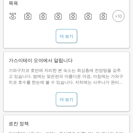
목욕
더 보기
가스이테이 오야에서 알립니다
가와구치코 호반에 자리한 본 숙소는 최상층에 전망탕을 갖추
고 있습니다. 밤에는 맞은편의 아름다운 야경, 아침에는 가와구
치코 호수를 한눈에 볼 수 있습니다. 지하에는 사우나가 완비된
대욕장이 있어, 느긋하게 온천을 즐길 수 있습니다.
더 보기
[식사 관련 안내]
<석식>
석식은 일식 가이세키를 준비해 드립니다.
식사 장소: 객실 또는 프라이빗룸
료칸 정책
(식사 장소는 선택할 수 없습니다.)
석식 시작시간: 18:00〜18:30