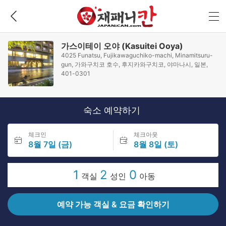
가스이테이 오야 (Kasuitei Ooya)
4025 Funatsu, Fujikawaguchiko-machi, Minamitsuru-
gun, 가와구치코 호수, 후지카와구치코, 야마나시, 일본,
401-0301
숙소 예약하기
체크인
체크아웃
8월 7일 (금)
8월 8일 (토)
1
2
0
객실
성인
아동
예약 가능 객실 & 요금 확인하기