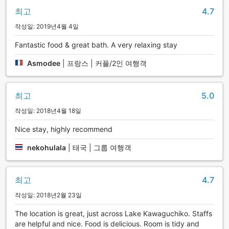
최고
4.7
작성일: 2019년4월 4일
Fantastic food & great bath. A very relaxing stay
Asmodee
|
프랑스 | 커플/2인 여행객
최고
5.0
작성일: 2018년4월 18일
Nice stay, highly recommend
nekohulala
|
태국 | 그룹 여행객
최고
4.7
작성일: 2018년2월 23일
The location is great, just across Lake Kawaguchiko. Staffs
are helpful and nice. Food is delicious. Room is tidy and