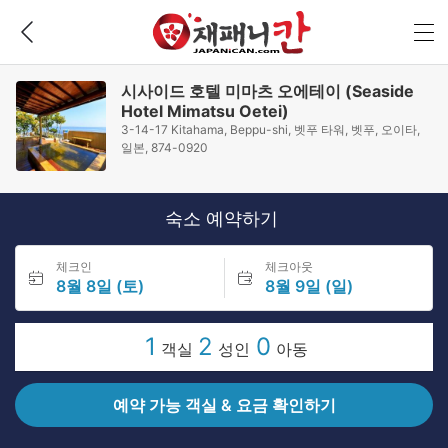
시사이드 호텔 미마츠 오에테이 (Seaside
Hotel Mimatsu Oetei)
3-14-17 Kitahama, Beppu-shi, 벳푸 타워, 벳푸, 오이타,
일본, 874-0920
숙소 예약하기
체크인
체크아웃
8월 8일 (토)
8월 9일 (일)
1
2
0
객실
성인
아동
예약 가능 객실 & 요금 확인하기