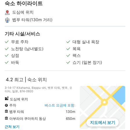
숙소 하이라이트
도심에 위치
벱푸 타워(130m 거리)
기타 시설/서비스
무료 주차
대형 실내 욕장
노천탕 (남녀별도)
목욕
상점
팩스
바둑
쇼기 (일본 장기)
4.2
최고 | 숙소 위치
3-14-17 Kitahama, Beppu-shi, 벳푸 타워, 벳푸, 오
이타, 일본, 874-0920
도심에 위치
주차
베스트 요금에 포함:
벱푸 타워
130m
아부라야 쿠마하치 동상
650m
지도에서 보기
근처 보기