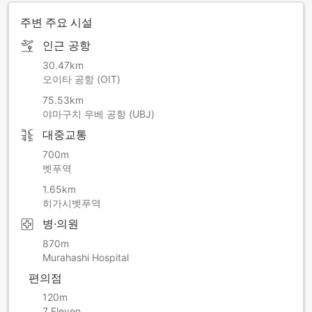
주변 주요 시설
인근 공항
30.47km
오이타 공항 (OIT)
75.53km
야마구치 우베 공항 (UBJ)
대중교통
700m
벳푸역
1.65km
히가시벳푸역
병·의원
870m
Murahashi Hospital
편의점
120m
7 Eleven