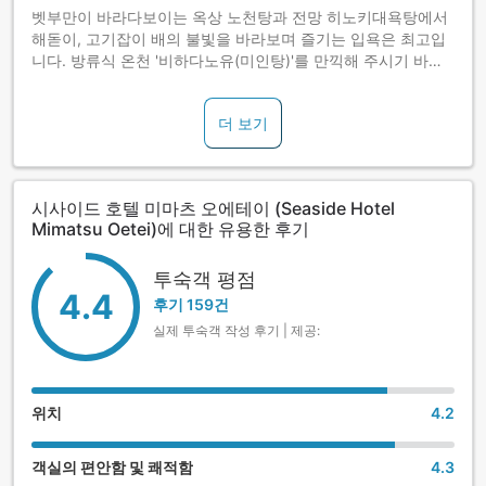
벳부만이 바라다보이는 옥상 노천탕과 전망 히노키대욕탕에서
해돋이, 고기잡이 배의 불빛을 바라보며 즐기는 입욕은 최고입
니다. 방류식 온천 '비하다노유(미인탕)'를 만끽해 주시기 바랍
니다.
더 보기
시사이드 호텔 미마츠 오에테이 (Seaside Hotel
Mimatsu Oetei)에 대한 유용한 후기
투숙객 평점
4.4
후기 159건
실제 투숙객 작성 후기 | 제공:
위치
4.2
객실의 편안함 및 쾌적함
4.3