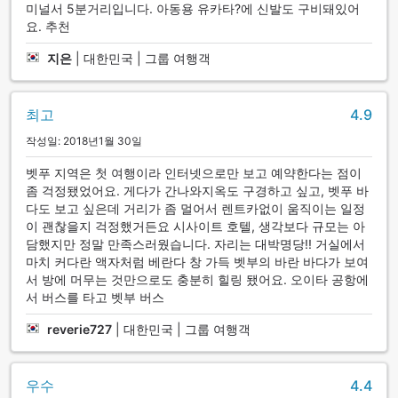
미널서 5분거리입니다. 아동용 유카타?에 신발도 구비돼있어
요. 추천
지은
|
대한민국 | 그룹 여행객
최고
4.9
작성일: 2018년1월 30일
벳푸 지역은 첫 여행이라 인터넷으로만 보고 예약한다는 점이
좀 걱정됐었어요. 게다가 간나와지옥도 구경하고 싶고, 벳푸 바
다도 보고 싶은데 거리가 좀 멀어서 렌트카없이 움직이는 일정
이 괜찮을지 걱정했거든요 시사이트 호텔, 생각보다 규모는 아
담했지만 정말 만족스러웠습니다. 자리는 대박명당!! 거실에서
마치 커다란 액자처럼 베란다 창 가득 벳부의 바란 바다가 보여
서 방에 머무는 것만으로도 충분히 힐링 됐어요. 오이타 공항에
서 버스를 타고 벳부 버스
reverie727
|
대한민국 | 그룹 여행객
우수
4.4