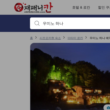
호텔 & 료칸
할인 쿠
검색하고 싶은 키워드나 숙소명을 입력하고 방향키나 탭
홈
시즈오카현 숙소
아타미 료칸
우미노 하나 예