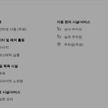
넷
이동 편의 시설/서비스
실내 주차장 이용 불가
인터넷 사용 (무료)
실내 주차장
실외 주차장
티 및 레저 활동
주차장(무료)
마사지
에스테틱 살롱
불가
및 목욕 시설
목욕
프라이빗 노천탕
 시설/서비스
불가
일본 요리