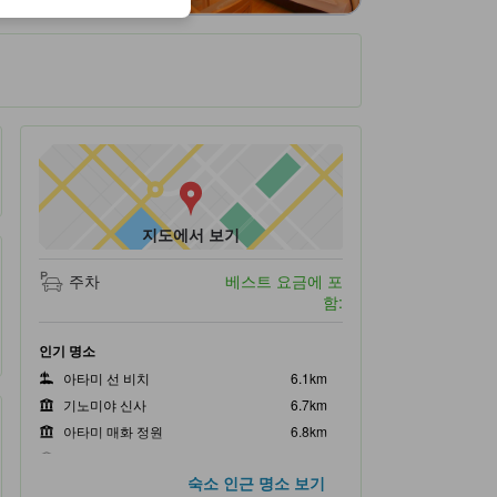
지도에서 보기
주차
베스트 요금에 포
함:
인기 명소
아타미 선 비치
6.1km
기노미야 신사
6.7km
아타미 매화 정원
6.8km
MOA 미술관
7.6km
숙소 인근 명소 보기
오무로산 리프트
14.9km