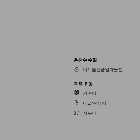
온천수 수질
나트륨칼슘염화물천
목욕 유형
가족탕
대절/전세탕
사우나