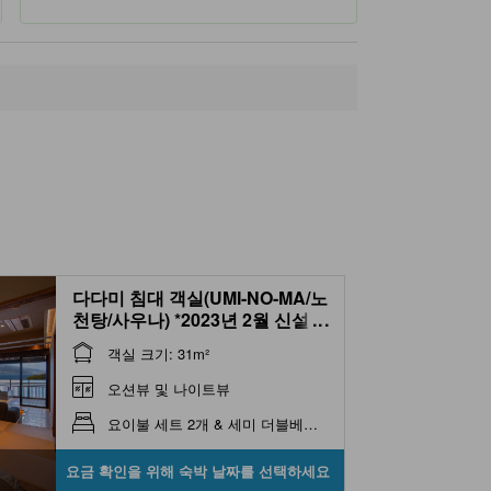
숙소 인근 명소
아지로 항
500m
Ajiro
500m
미나미 아타미 다이치 병원
650m
Oyama Seaside Park
1.1km
Nagahama Kaihin Park
2.2km
다다미 침대 객실(UMI-NO-MA/노
천탕/사우나) *2023년 2월 신설
...
(Japanese/Western-style
객실 크기: 31m²
Room with Open-air Bath &
Sauna (Umi-no-Ma Type) *New
오션뷰 및 나이트뷰
as of Feb. 2023 )
요이불 세트 2개 & 세미 더블베드 2개
요금 확인을 위해 숙박 날짜를 선택하세요