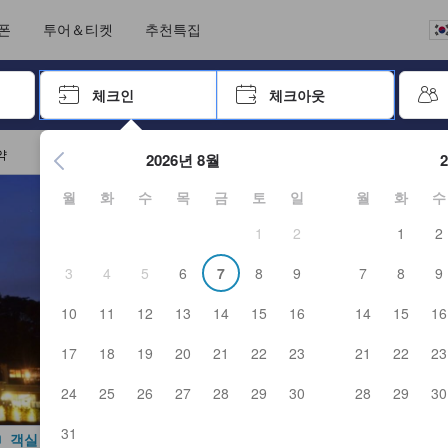
언어를 선택해 주세요
통화를 선택하세요
폰
투어＆티켓
추천특집
 키를 사용하여 탐색한 후 엔터키를 눌러 선택하세요.
체크인
체크아웃
엔터 키를 눌러 캘린더를 여세요. 방향키를 사용해 체크인 및 체크
약
2026년 8월
월
화
수
목
금
토
일
월
화
수
1
2
1
2
3
4
5
6
7
8
9
7
8
9
10
11
12
13
14
15
16
14
15
16
17
18
19
20
21
22
23
21
22
23
24
25
26
27
28
29
30
28
29
30
31
객실 사진 보기