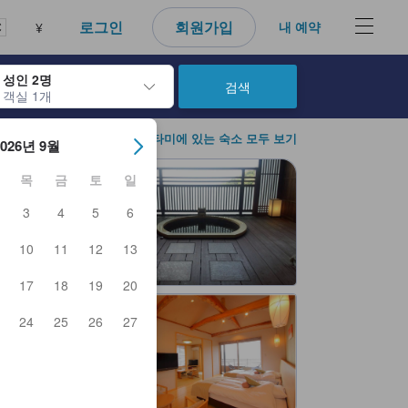
로그인
회원가입
내 예약
¥
성인 2명
검색
객실 1개
아웃 날짜를 탐색할 수 있습니다. 엔터 키를 사용해 특정 날짜를 선택하
아타미에 있는 숙소 모두 보기
2026년 9월
목
금
토
일
3
4
5
6
10
11
12
13
17
18
19
20
24
25
26
27