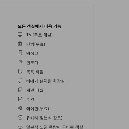
모든 객실에서 이용 가능
TV (무료 채널)
난방(무료)
냉장고
면도기
목욕 타월
비데가 설치된 화장실
세면 타월
수건
에어컨(무료)
유카타(일본식 잠옷)
일본식 노천 욕탕이 구비된 객실