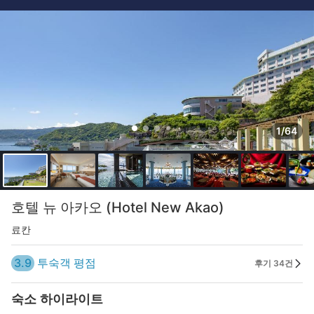
1/64
호텔 뉴 아카오 (Hotel New Akao)
료칸
3.9
투숙객 평점
후기 34건
숙소 하이라이트