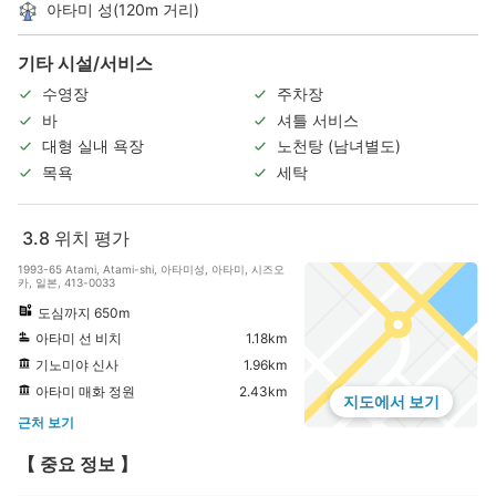
아타미 성(120m 거리)
기타 시설/서비스
수영장
주차장
바
셔틀 서비스
대형 실내 욕장
노천탕 (남녀별도)
목욕
세탁
3.8
위치 평가
1993-65 Atami, Atami-shi, 아타미성, 아타미, 시즈오
카, 일본, 413-0033
도심까지 650m
아타미 선 비치
1.18km
기노미야 신사
1.96km
아타미 매화 정원
2.43km
지도에서 보기
근처 보기
【 중요 정보 】