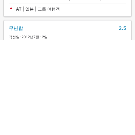
AT
|
일본 | 그룹 여행객
무난함
2.5
작성일: 2012년7월 12일
old style, japanese food OK, western food no good. no
smile at all and no staff can speak English. So, many many
elderly visitors. not suitable for tourist.
Alice
|
홍콩 | 커플/2인 여행객
広い
5.0
작성일: 2026년3월 27일
館内全体が、とても広かったです でも色々な遊ぶものがあっ
てとても良かったです
|
커플/2인 여행객