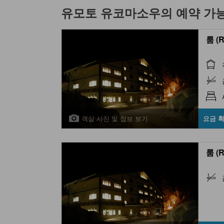
유모토 유코마소우
의 예약 가
룸 (
객실 사진 및 정보 보기
요금 
룸 (