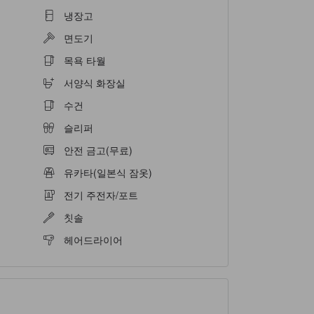
냉장고
면도기
목욕 타월
서양식 화장실
수건
슬리퍼
안전 금고(무료)
유카타(일본식 잠옷)
전기 주전자/포트
칫솔
헤어드라이어