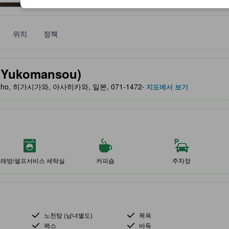
위치
정책
 및 서비스를 반영해 파트너 사이트에서 제공한 성급입니다.
ukomansou)
awa-cho, 히가시가와, 아사히카와, 일본, 071-1472
- 지도에서 보기
래방/셀프서비스 세탁실
커피숍
주차장
노천탕 (남녀별도)
목욕
팩스
바둑