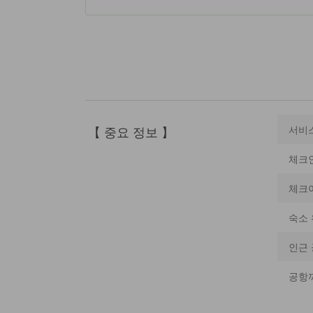
【 중요 정보 】
서비
체크
체크
숙소 
인근
공항