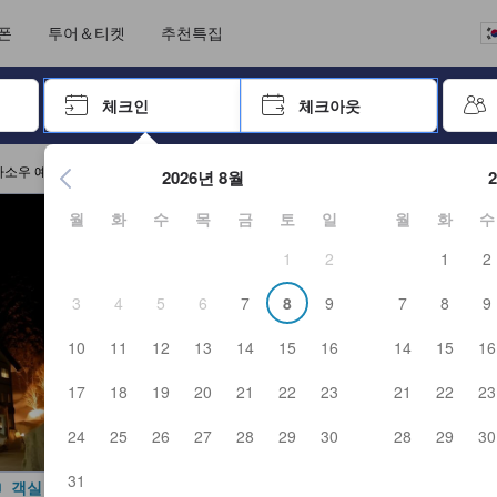
크아웃까지 일련의 절차를 완료한 실제 숙소 이용객들에 의해 작성되었습니
언어를 선택해 주세요
통화를 선택하세요
폰
투어＆티켓
추천특집
 키를 사용하여 탐색한 후 엔터키를 눌러 선택하세요.
체크인
체크아웃
엔터 키를 눌러 캘린더를 여세요. 방향키를 사용해 체크인 및 체크
마소우 예약
2026년 8월
월
화
수
목
금
토
일
월
화
수
1
2
1
2
3
4
5
6
7
8
9
7
8
9
10
11
12
13
14
15
16
14
15
16
17
18
19
20
21
22
23
21
22
23
24
25
26
27
28
29
30
28
29
30
31
객실 사진 보기