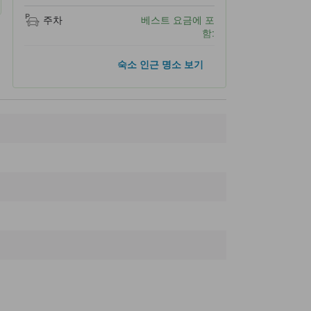
주차
베스트 요금에 포
함:
인기 명소
숙소 인근 명소 보기
아사히야마 동물원
28.4km
우에노 농장
30.3km
아사히카와 라멘 마을
33.7km
오토코야마 사케즈쿠리 박물관
34.7km
아사히카와 역
37.0km
숙소 인근 명소
Asahidake Onsen
10m
Asahidake Visitor Center
790m
Daisetsuzan Asahidake Ropeway
880m
Asahidake Ski Resort
1.0km
아사히다케 에어리얼 트램웨이
1.9km