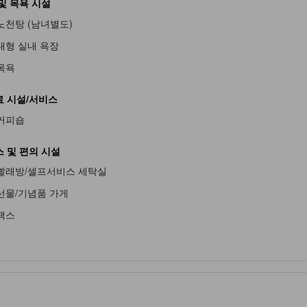
및 목욕 시설
노천탕 (남녀별도)
불가
대형 실내 욕장
목욕
 시설/서비스
커피숍
불가
 및 편의 시설
빨래방/셀프서비스 세탁실
선물/기념품 가게
팩스