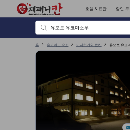
재패니칸의 모든 이용후기는 숙소 이용후기 작성 전 숙소 예약에서부터 체
tooltip
자세히 보기
서비스 평점 5점 만점에 4.3점. 아사히카와 기준 높은 평점
위치 평점 5점 만점에 4점. 아사히카와 기준 높은 평점
출입/접근 서비스 평점 5점 만점에 4점. 아사히카와 기준 높은 평점
객실의 편안함 및 쾌적함 평점 5점 만점에 3.9점. 아사히카와 기준 높은 평점
이용후기 페이지로 변경되었습니다 1
이용후기 페이지로 변경되었습니다 1
호텔 & 료칸
할인 쿠
검색하고 싶은 키워드나 숙소명을 입력하고 방향키나 탭
홈
홋카이도 숙소
아사히카와 료칸
유모토 유코