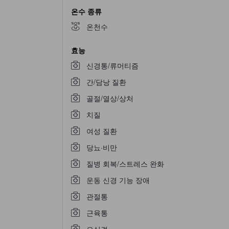
온수 종류
온천수
효능
신경통/류머티즘
간/담낭 질환
골절/열상/상처
치질
여성 질환
당뇨·비만
질병 회복/스트레스 완화
운동 신경 기능 장애
관절통
근육통
오십견