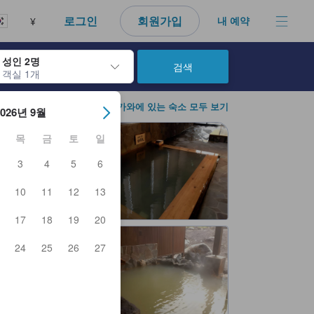
다. 신뢰할 수 있고 정확하며 솔직한 정보로 고객님이 더 나은 선택을 
로그인
회원가입
내 예약
¥
성인 2명
검색
객실 1개
아웃 날짜를 탐색할 수 있습니다. 엔터 키를 사용해 특정 날짜를 선택하
아사히카와에 있는 숙소 모두 보기
2026년 9월
목
금
토
일
3
4
5
6
10
11
12
13
17
18
19
20
24
25
26
27