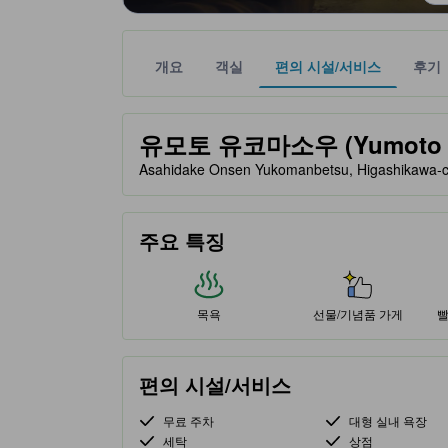
개요
객실
편의 시설/서비스
후기
노란색 별 표시는 기대할 수 있는 편안함, 편의 시설
tooltip
유모토 유코마소우 (Yumoto Y
Asahidake Onsen Yukomanbetsu, Higashik
주요 특징
목욕
선물/기념품 가게
빨
편의 시설/서비스
무료 주차
대형 실내 욕장
세탁
상점