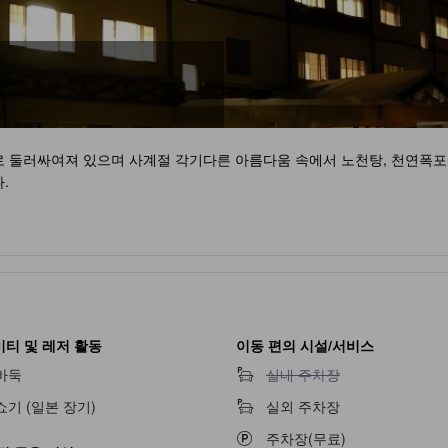
 둘러싸여져 있으며 사계절 각기다른 아름다움 속에서 노천탕, 천연폭포
.
티 및 레저 활동
이동 편의 시설/서비스
실내 주차장 이용 불가
바둑
실내 주차장
쇼기 (일본 장기)
실외 주차장
주차장(무료)