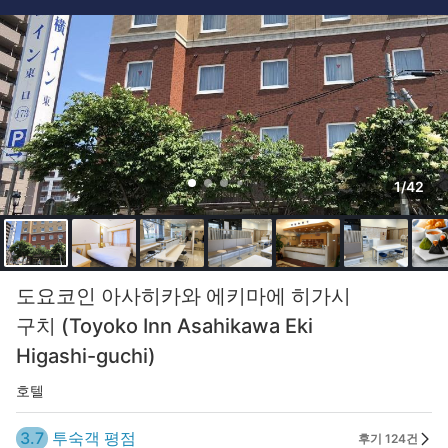
1/42
도요코인 아사히카와 에키마에 히가시
구치 (Toyoko Inn Asahikawa Eki
Higashi-guchi)
호텔
3.7
투숙객 평점
후기 124건