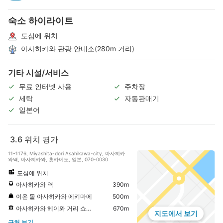
숙소 하이라이트
도심에 위치
아사히카와 관광 안내소(280m 거리)
기타 시설/서비스
무료 인터넷 사용
주차장
세탁
자동판매기
일본어
3.6
위치 평가
11-1176, Miyashita-dori Asahikawa-city, 아사히카
와역, 아사히카와, 홋카이도, 일본, 070-0030
도심에 위치
아사히카와 역
390m
이온 몰 아사히카와 에키마에
500m
아사히카와 헤이와 거리 쇼핑 파크
670m
지도에서 보기
근처 보기