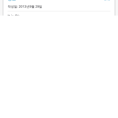
작성일: 2013년9월 29일
It is Ok...
yingsak
|
태국 | 그룹 여행객
좋음
3.7
작성일: 2015년9월 16일
沒有湯、房間狹隘是典型的商務旅館，而且早餐非常簡單(晚餐
及咖哩飯都暫時取消了)，不過地理位置良好、價格實惠，算是
優勢吧！沒有湯真是可惜了！
Edda
|
대만 | 그룹 여행객
더 많은 후기 보기
객실 상품 섹션으로 이동하기