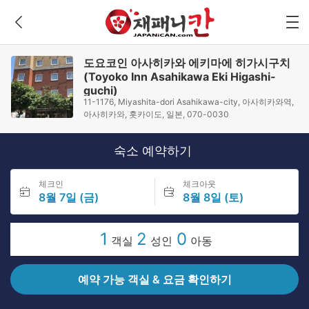
도요코인 아사히카와 에키마에 히가시구치
(Toyoko Inn Asahikawa Eki Higashi-
guchi)
11-1176, Miyashita-dori Asahikawa-city, 아사히카와역,
아사히카와, 홋카이도, 일본, 070-0030
숙소 예약하기
체크인
체크아웃
8월 7일 (금)
8월 8일 (토)
1
2
0
객실
성인
아동
예약 가능 객실 & 요금 확인하기