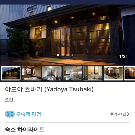
1/21
야도야 츠바키 (Yadoya Tsubaki)
료칸
3.9
투숙객 평점
후기 41건
숙소 하이라이트