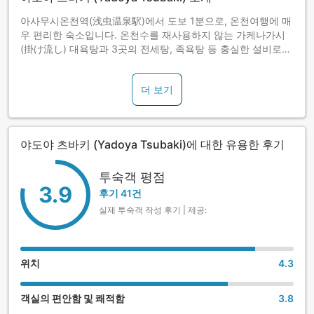
아사무시온천역(浅虫温泉駅)에서 도보 1분으로, 온천여행에 매
우 편리한 숙소입니다. 온천수를 재사용하지 않는 가케나가시
(掛け流し) 대욕탕과 3곳의 전세탕, 족욕탕 등 충실한 설비로
고객만족을 지향하고 있습니다. 산지 재료의 맛을 살린 요리가
일품입니다.
더 보기
야도야 츠바키 (Yadoya Tsubaki)에 대한 유용한 후기
투숙객 평점
3.9
후기 41건
실제 투숙객 작성 후기 | 제공:
위치
4.3
객실의 편안함 및 쾌적함
3.8