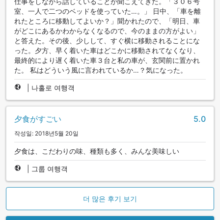
仕事をしながら話していることが聞こえてきた。「３０６号
室、一人で二つのベッドを使っていた…。」 日中、「車を離
れたところに移動してよいか？」聞かれたので、「明日、車
がどこにあるかわからなくなるので、今のままの方がよい」
と答えた。その後、少しして、すぐ横に移動されることにな
った。夕方、早く着いた車はどこかに移動されてなくなり、
最終的により遅く着いた車３台と私の車が、玄関前に置かれ
た。 私はどういう風に言われているか…？気になった。
|
나홀로 여행객
夕食がすごい
5.0
작성일: 2018년5월 20일
夕食は、こだわりの味、種類も多く、みんな美味しい
|
그룹 여행객
더 많은 후기 보기