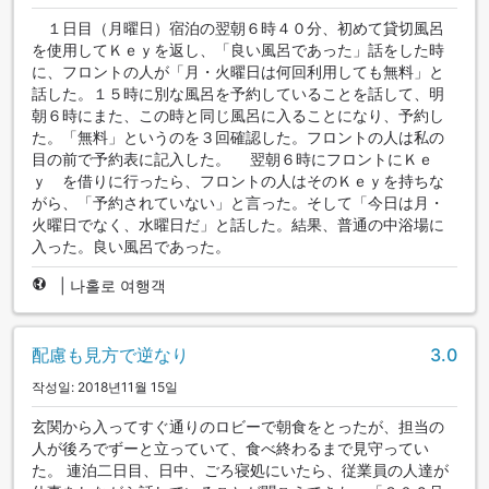
１日目（月曜日）宿泊の翌朝６時４０分、初めて貸切風呂
を使用してＫｅｙを返し、「良い風呂であった」話をした時
に、フロントの人が「月・火曜日は何回利用しても無料」と
話した。１５時に別な風呂を予約していることを話して、明
朝６時にまた、この時と同じ風呂に入ることになり、予約し
た。「無料」というのを３回確認した。フロントの人は私の
目の前で予約表に記入した。 翌朝６時にフロントにＫｅ
ｙ を借りに行ったら、フロントの人はそのＫｅｙを持ちな
がら、「予約されていない」と言った。そして「今日は月・
火曜日でなく、水曜日だ」と話した。結果、普通の中浴場に
入った。良い風呂であった。
|
나홀로 여행객
配慮も見方で逆なり
3.0
작성일: 2018년11월 15일
玄関から入ってすぐ通りのロビーで朝食をとったが、担当の
人が後ろでずーと立っていて、食べ終わるまで見守ってい
た。 連泊二日目、日中、ごろ寝処にいたら、従業員の人達が