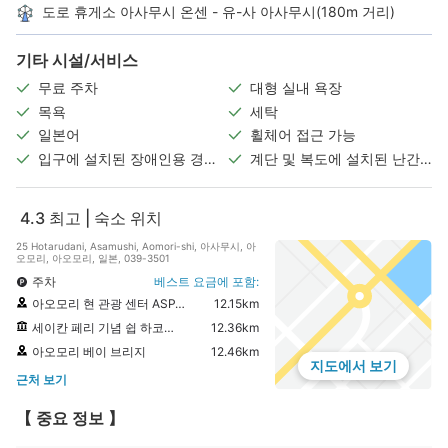
도로 휴게소 아사무시 온센 - 유-사 아사무시(180m 거리)
기타 시설/서비스
무료 주차
대형 실내 욕장
목욕
세탁
일본어
휠체어 접근 가능
입구에 설치된 장애인용 경사
계단 및 복도에 설치된 난간/
로
손잡이
4.3
최고 | 숙소 위치
25 Hotarudani, Asamushi, Aomori-shi, 아사무시, 아
오모리, 아오모리, 일본, 039-3501
주차
베스트 요금에 포함:
아오모리 현 관광 센터 ASPAM
12.15km
세이칸 페리 기념 쉽 하코다마루
12.36km
아오모리 베이 브리지
12.46km
지도에서 보기
근처 보기
【 중요 정보 】