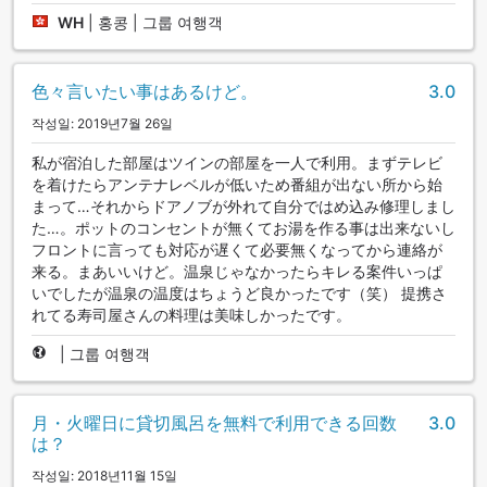
WH
|
홍콩 | 그룹 여행객
色々言いたい事はあるけど。
3.0
작성일: 2019년7월 26일
私が宿泊した部屋はツインの部屋を一人で利用。まずテレビ
を着けたらアンテナレベルが低いため番組が出ない所から始
まって…それからドアノブが外れて自分ではめ込み修理しまし
た…。ポットのコンセントが無くてお湯を作る事は出来ないし
フロントに言っても対応が遅くて必要無くなってから連絡が
来る。まあいいけど。温泉じゃなかったらキレる案件いっぱ
いでしたが温泉の温度はちょうど良かったです（笑） 提携さ
れてる寿司屋さんの料理は美味しかったです。
|
그룹 여행객
月・火曜日に貸切風呂を無料で利用できる回数
3.0
は？
작성일: 2018년11월 15일