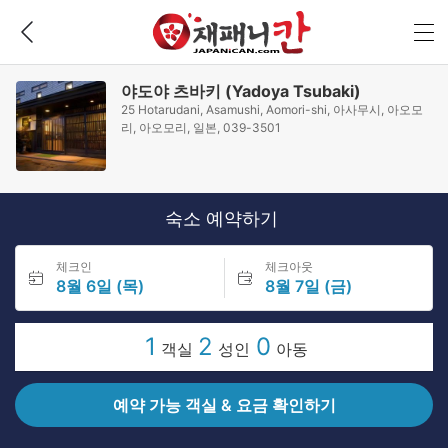
야도야 츠바키 (Yadoya Tsubaki)
25 Hotarudani, Asamushi, Aomori-shi, 아사무시, 아오모
리, 아오모리, 일본, 039-3501
숙소 예약하기
체크인
체크아웃
8월 6일 (목)
8월 7일 (금)
1
2
0
객실
성인
아동
예약 가능 객실 & 요금 확인하기