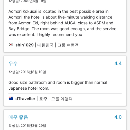
작성일: 2009년6월 18일
Aomori Kokusai is located in the best possible area in
Aomori; the hotel is about five-minute walking distance
from Aomori Eki, right behind AUGA, close to ASPM and
Bay Bridge. The room was good enough, and the service
was excellent. I highly recommend you
shin1029
|
대한민국 | 그룹 여행객
우수
4.4
작성일: 2016년8월 10일
Good size bathroom and room is bigger than normal
Japanese hotel room.
dTraveller
|
호주 | 그룹 여행객
매우 좋음
4.0
작성일: 2016년2월 29일