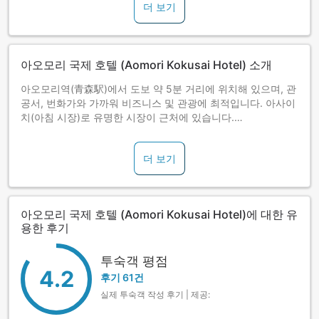
더 보기
아오모리 국제 호텔 (Aomori Kokusai Hotel) 소개
아오모리역(青森駅)에서 도보 약 5분 거리에 위치해 있으며, 관
공서, 번화가와 가까워 비즈니스 및 관광에 최적입니다. 아사이
치(아침 시장)로 유명한 시장이 근처에 있습니다.
<주변 관광지>
더 보기
･핫코다 로프웨이(핫코다 스키장): 차로 약 40분
･모야 힐즈 스키장: 차로 약 25분
아오모리 국제 호텔 (Aomori Kokusai Hotel)에 대한 유
용한 후기
･아오모리현 관광물산관 아스팜: 도보 약 10분
･네부타노이에 와 랏세: 도보 약 6분
투숙객 평점
4.2
후기 61건
･A-FACTORY: 도보 약 6분
실제 투숙객 작성 후기 | 제공:
･아오모리현립 미술관: 차로 약 15분