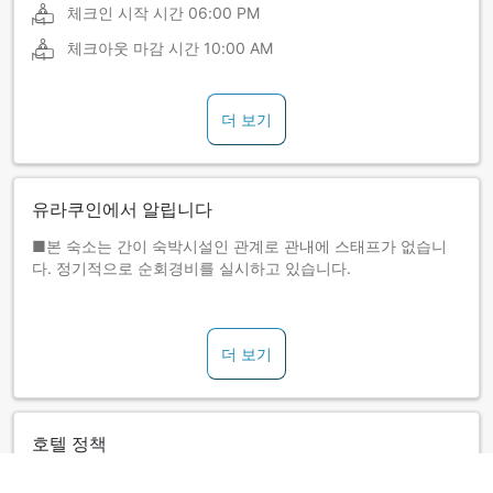
체크인 시작 시간
06:00 PM
체크아웃 마감 시간
10:00 AM
더 보기
유라쿠인에서 알립니다
■본 숙소는 간이 숙박시설인 관계로 관내에 스태프가 없습니
다. 정기적으로 순회경비를 실시하고 있습니다.
■체크인은 본 숙소에서 약 300m 앞 오른쪽에 위치한 본관 '히
가시야마 온천 쇼스케노야도 다키노유'에서 해주시기 바랍니
더 보기
다. '히가시야마 온천 쇼스케노야도 다키노유' 프런트로 직접 와
주십시오.
■카내비게이션을 이용할 경우, '0242‐29-1000'을 입력해 주
호텔 정책
십시오. 본관 '쇼스케노야도 다키노유'로 송영서비스는 실시하
고 있지 않습니다.
간이침대 사용 가능 여부는 객실별로 다릅니다. 각 객실의 숙박