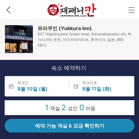
유라쿠인 (Yukkura Inn)
637 Higashiyama Onsen Innai, Aizuwakamatsu-shi, 히
가시야마 온천, 아이즈와카마쓰, 후쿠시마, 일본, 965-
0813
숙소 예약하기
체크인
체크아웃
8월 10일 (월)
8월 11일 (화)
1
2
0
객실
성인
아동
예약 가능 객실 & 요금 확인하기