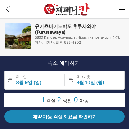
유키츠바키노야도 후루사와야
(Furusawaya)
5860 Kanose, Aga-machi, Higashikanbara-gun, 아가,
아가, 니가타, 일본, 959-4302
숙소 예약하기
체크인
체크아웃
8월 9일 (일)
8월 10일 (월)
1
2
0
객실
성인
아동
예약 가능 객실 & 요금 확인하기