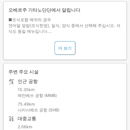
오베르주 기타노단단에서 알립니다
■조식포함 예약의 경우
연어알 덮밥(조식한정), 일식, 양식 중에서 선택해 주십시오. 석
식도 동일 메뉴입니다.
빵과 잼은 요리장이 직접 만들며, 윤기가 흐르고 찰진 것이 특징
인 홋카이도산 쌀 '유메피리카' 등 현지 식재를 풍부하게 사용한
더 보기
요리를 제공해 드립니다.
조식 제공시간은 7:30~8:30 사이에 원하는 시간대를 선택해
주십시오.
주변 주요 시설
인근 공항
15.35km
메만베쓰 공항 (MMB)
75.49km
나카시베쓰 공항 (SHB)
대중교통
2.06km