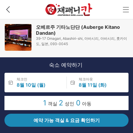
오베르주 기타노단단 (Auberge Kitano
Dandan)
39-17 Omagari, Abashiri-shi, 아바시리, 아바시리, 홋카이
도, 일본, 093-0045
숙소 예약하기
체크인
체크아웃
8월 10일 (월)
8월 11일 (화)
1
2
0
객실
성인
아동
예약 가능 객실 & 요금 확인하기