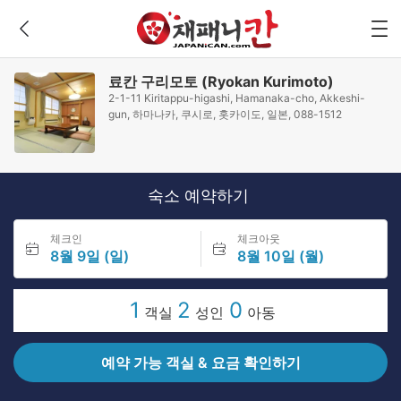
료칸 구리모토 (Ryokan Kurimoto)
2-1-11 Kiritappu-higashi, Hamanaka-cho, Akkeshi-
gun, 하마나카, 쿠시로, 홋카이도, 일본, 088-1512
숙소 예약하기
체크인
체크아웃
8월 9일 (일)
8월 10일 (월)
1
2
0
객실
성인
아동
예약 가능 객실 & 요금 확인하기