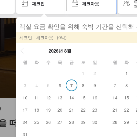
성
체크인
체크아웃
객
객실 요금 확인을 위해 숙박 기간을 선택해
체크인 - 체크아웃
| (0박)
2026년 8월
월
화
수
목
금
토
일
월
화
1
2
1
3
4
5
6
7
8
9
7
8
10
11
12
13
14
15
16
14
15
라
17
18
19
20
21
22
23
21
22
을 떠나보세요!
24
25
26
27
28
29
30
28
29
31