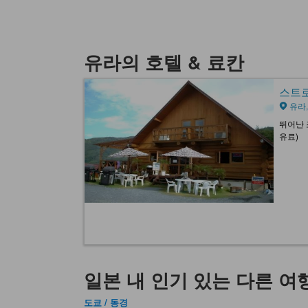
유라의 호텔 & 료칸
스트로베
유라,
뛰어난 
유료)
일본 내 인기 있는 다른 여
도쿄 / 동경