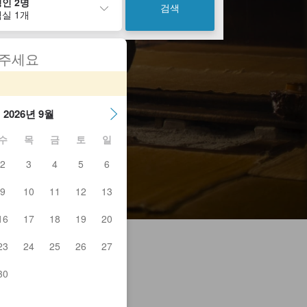
인 2명
검색
실 1개
 주세요
2026년 9월
수
목
금
토
일
2
3
4
5
6
9
10
11
12
13
16
17
18
19
20
23
24
25
26
27
30