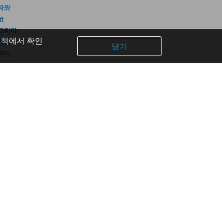
자와
코
코지마
정책
에서 확인
가키
닫기
하마
공식 계정
Facebook