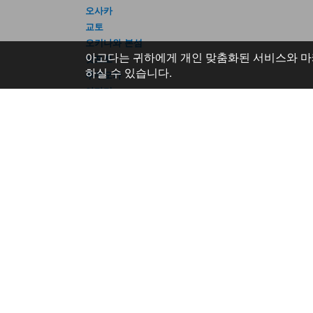
오사카
교토
오키나와 본섬
아고다는 귀하에게 개인 맞춤화된 서비스와 마
삿포로
하실 수 있습니다.
후쿠오카
아타미
도움말
회사 
고객 지원
운영 회
자주 묻는 질문 (FAQ)
사이트 점검 안내