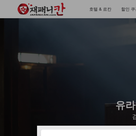
호텔 & 료칸
할인 쿠
유라