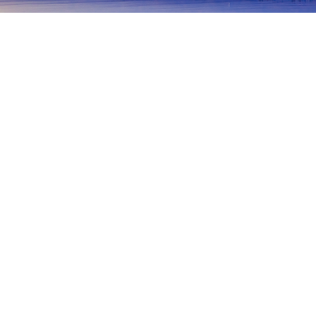
홈
일본 숙소
후쿠오카 숙소
야나가와
야나가와
후쿠오카
기타큐슈
무나카타
아사쿠라
야메
미야마
Kitahara Hakushu's Birthplace and Memorial Hall
Former 
인기 많은 여행 날짜
오늘 밤
8월 6일
내일
8월 7일
이번 주말
8월 8일
-
8월 9일
다음 주말
8월 15일
-
8월 16일