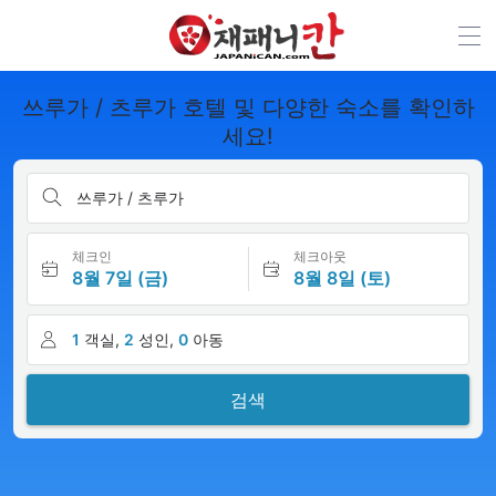
쓰루가 / 츠루가 호텔 및 다양한 숙소를 확인하
세요!
쓰루가 / 츠루가
체크인
체크아웃
8월 7일 (금)
8월 8일 (토)
1
객실,
2
성인,
0
아동
검색