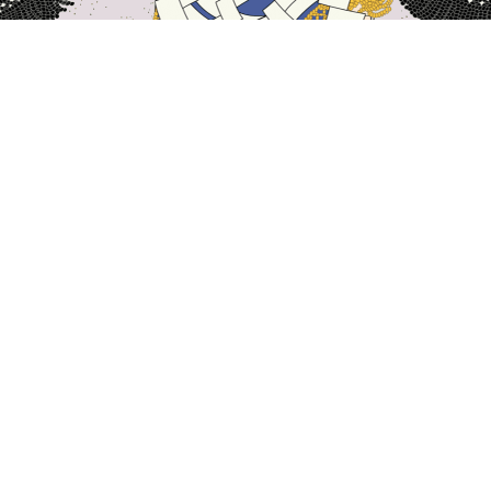
홈
일본 숙소
후쿠이 숙소
쓰루가 / 츠루가
쓰루가 / 츠루가
후쿠이
아와라
오바마
가쓰야마 /
쓰루가
Tsuruga Konbukan
Mizushima Island
Jogu Shrine
인기 많은 여행 날짜
오늘 밤
8월 6일
내일
8월 7일
이번 주말
8월 8일
-
8월 9일
다음 주말
8월 15일
-
8월 16일