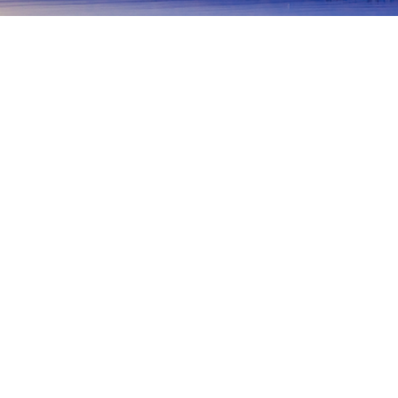
홈
일본 숙소
오사카 숙소
도요나카
도요나카
오사카
이즈미사노
사카이
스이타
쇼나이
센리추오역 (철도)
료쿠치코엔역 (철도)
도요나카역 (철도)
인기 많은 여행 날짜
오늘 밤
8월 7일
내일
8월 8일
이번 주말
8월 8일
-
8월 9일
다음 주말
8월 15일
-
8월 16일