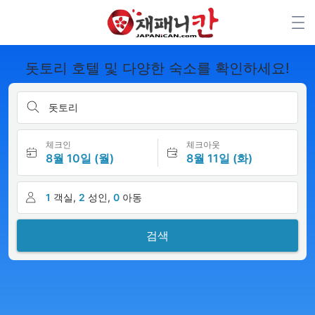
돗토리 호텔 및 다양한 숙소를 확인하세요!
돗토리
체크인
체크아웃
8월 10일 (월)
8월 11일 (화)
1
객실,
2
성인,
0
아동
검색