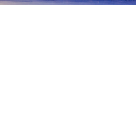
홈
일본 숙소
홋카이도 숙소
샤리
샤리
삿포로
노보리베츠
하코다테
아사히카와
시레토코샤리
Utoroonsen Yuhidai Hot Spring
Puyuni Misaki
Raiun S
인기 많은 여행 날짜
오늘 밤
8월 6일
내일
8월 7일
이번 주말
8월 8일
-
8월 9일
다음 주말
8월 15일
-
8월 16일