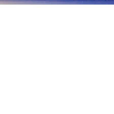
홈
일본 숙소
시가 숙소
구사쓰 시
구사쓰 시
오쓰 / 오츠
히코네
나가하마
오미하치만
구사쓰
모리야마
릿토
야스
Lake Biwa Museum
구사쓰주쿠 본진 박물관
Yabasekiha
인기 많은 여행 날짜
오늘 밤
8월 10일
내일
8월 11일
이번 주말
8월 15일
-
8월 16일
다음 주말
8월 22일
-
8월 23일