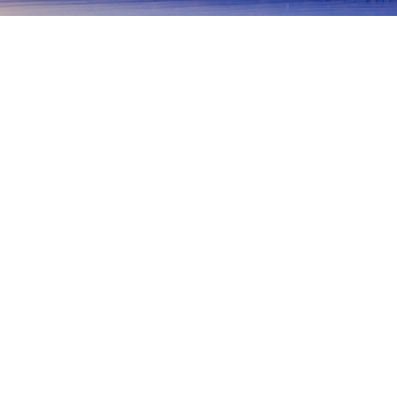
홈
일본 숙소
오키나와 숙소
구메지마
구메지마
오키나와 본섬
이시가키
미야코지마
도
구메지마
쿠메지마 공항
Ohara Shinri Beach
Eef Beach
Tatam
인기 많은 여행 날짜
오늘 밤
8월 6일
내일
8월 7일
이번 주말
8월 8일
-
8월 9일
다음 주말
8월 15일
-
8월 16일