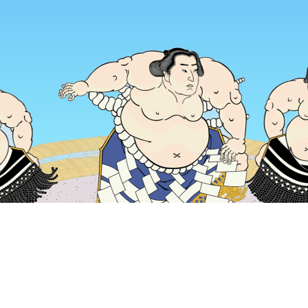
홈
일본 숙소
도쿄 숙소
도쿄 / 동경 숙소
Yotsuya
인기 많은 여행 날짜
오늘 밤
8월 6일