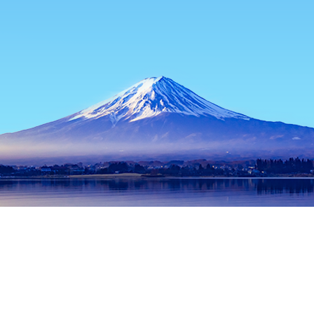
홈
일본 숙소
도쿄 숙소
도쿄 / 동경 숙소
롯폰기역
인기 많은 여행 날짜
오늘 밤
8월 6일