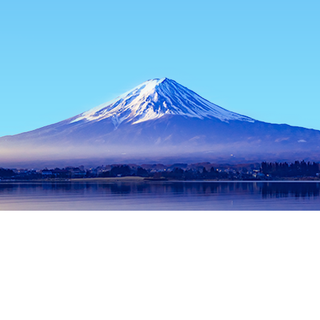
홈
일본 숙소
도쿄 숙소
도쿄 / 동경 숙소
Miyakozushi
인기 많은 여행 날짜
오늘 밤
8월 7일