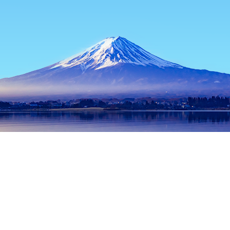
홈
일본 숙소
도쿄 숙소
도쿄 / 동경 숙소
L'Atelier de Joel R
인기 많은 여행 날짜
오늘 밤
8월 9일
내일
8월 10일