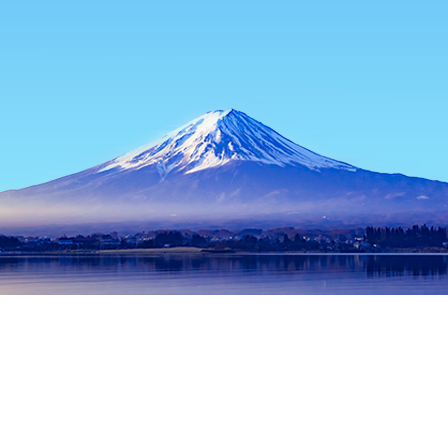
홈
일본 숙소
도쿄 숙소
도쿄 / 동경 숙소
Azusawa Shrine
인기 많은 여행 날짜
오늘 밤
8월 7일