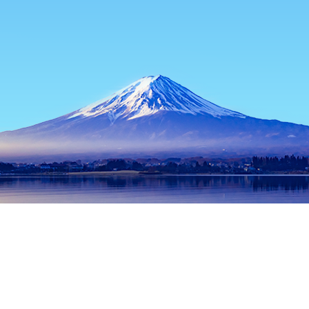
홈
일본 숙소
도쿄 숙소
도쿄 / 동경 숙소
아키하바라 일렉트릭 
인기 많은 여행 날짜
오늘 밤
8월 10일