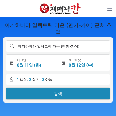
아키하바라 일렉트릭 타운 (덴키-가이) 근처 호
텔
아키하바라 일렉트릭 타운 (덴키-가이)
체크인
체크아웃
8월 11일 (화)
8월 12일 (수)
1
객실,
2
성인,
0
아동
검색