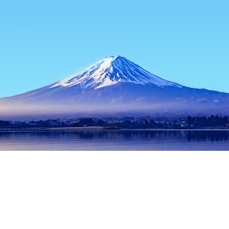
홈
일본 숙소
기후 숙소
세키 숙소
Aozora
인기 많은 여행 날짜
오늘 밤
8월 6일