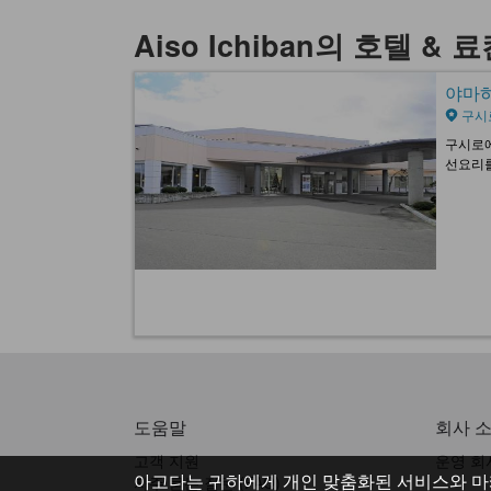
Aiso Ichiban의 호텔 & 
야마하나
구시
구시로에
선요리를
도움말
회사 
고객 지원
운영 회
아고다는 귀하에게 개인 맞춤화된 서비스와 마
자주 묻는 질문 (FAQ)