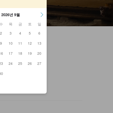
2026년 9월
수
목
금
토
일
2
3
4
5
6
9
10
11
12
13
16
17
18
19
20
quet Bar Junk
eiya
23
24
25
26
27
ston Club
fe Rosso
ikuroen
30
oco Takahashi
ing Kitchen Suketto
ga-Kan