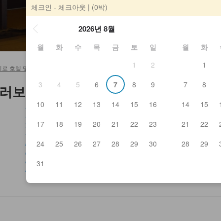
체크인 - 체크아웃
| (0박)
2026년 8월
월
화
수
목
금
토
일
월
화
1
2
1
로 호텔 및 료칸
>
Aiso Ichiban
3
4
5
6
7
8
9
7
8
 둘러보기
10
11
12
13
14
15
16
14
15
쿠시로 시츠젠 MTB 가이드 투어
Ban
쿠시로 습원 국립공원
Bat
17
18
19
20
21
22
23
21
22
가톨릭 쿠시로 교회
Bo
구시로 고분칸
Ca
Aiso Ichiban
Ch
24
25
26
27
28
29
30
28
29
Ajinoryogoku Sohonten
Cu
Ajishin
Din
31
Azusa
Ei