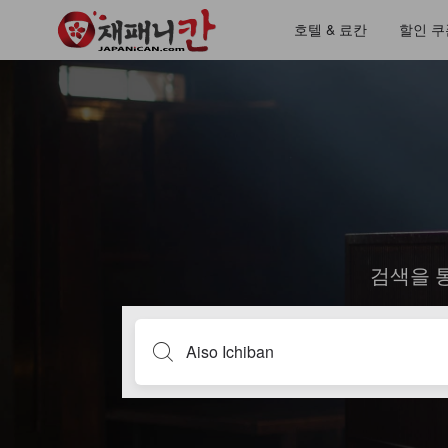
호텔 & 료칸
할인 쿠
검색을 