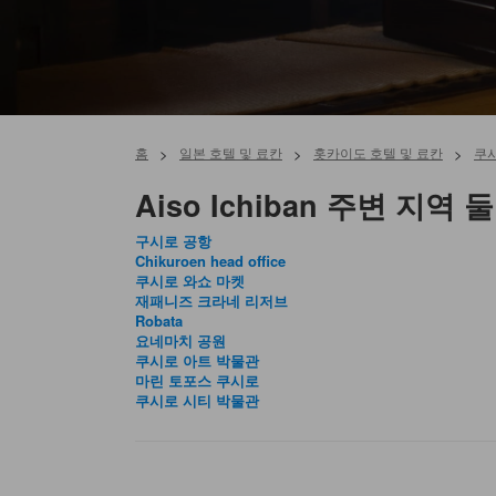
홈
>
일본 호텔 및 료칸
>
홋카이도 호텔 및 료칸
>
쿠시
Aiso Ichiban 주변 지역
구시로 공항
Chikuroen head office
쿠시로 와쇼 마켓
재패니즈 크라네 리저브
Robata
요네마치 공원
쿠시로 아트 박물관
마린 토포스 쿠시로
쿠시로 시티 박물관