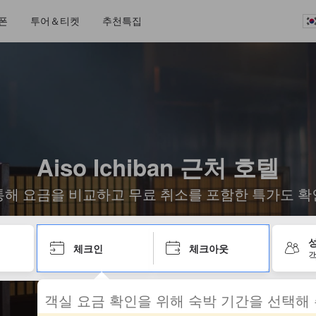
폰
투어＆티켓
추천특집
Aiso Ichiban 근처 호텔
통해 요금을 비교하고 무료 취소를 포함한 특가도 확
성
체크인
체크아웃
객
객실 요금 확인을 위해 숙박 기간을 선택해