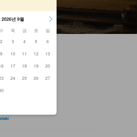
2026년 9월
수
목
금
토
일
2
3
4
5
6
9
10
11
12
13
16
17
18
19
20
ina
ji-no-Daidokoro
23
24
25
26
27
ishoken
ma
30
kiya
kuju
chiri
erry Blossoms
innosuke
otaki