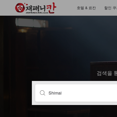
호텔 & 료칸
할인 쿠
검색을 