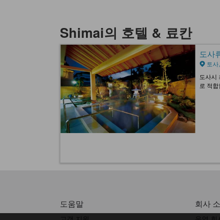
Shimai의 호텔 & 료칸
도사류 
토사,
도사시 
로 적합
도움말
회사 
고객 지원
운영 회