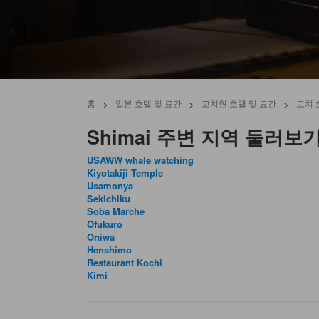
홈
>
일본 호텔 및 료칸
>
고치현 호텔 및 료칸
>
고치 
Shimai 주변 지역 둘러보
USAWW whale watching
Kiyotakiji Temple
Usamonya
Sekichiku
Soba Marche
Ofukuro
Oniwa
Henshimo
Restaurant Kochi
Kimi