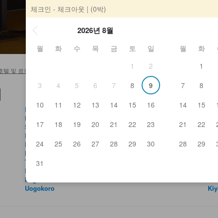
체크인 - 체크아웃
| (0박)
2026년 8월
월
화
수
목
금
토
일
월
화
1
2
1
호텔 및 료칸
>
Shimai
3
4
5
6
7
8
9
7
8
기
10
11
12
13
14
15
16
14
15
Kasagotei
Ok
Hinasaku
Oya
17
18
19
20
21
22
23
21
22
Shimai
Ta
Kashiwa
Ha
24
25
26
27
28
29
30
28
29
Hikobei
Su
Mos Burger Tosa Takaoka
Fu
Tonkichi
Boc
31
Drive in Stop
Ch
Nagisa
Sh
Uogokoro
Kiy