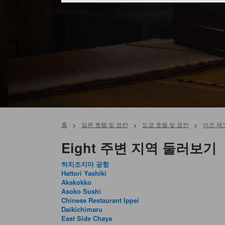
홈
>
일본 호텔 및 료칸
>
도쿄 호텔 및 료칸
>
이즈 제
Eight 주변 지역 둘러보기
하치조지마 공항
Hattori Yashiki
Akakokko
Asoko Sushi
Chinese Restaurant Ippei
Daikichimaru
East Side Chaya