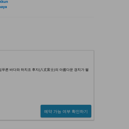
kkun
naya
에 검푸른 바다와 하치조 후지(八丈富士)의 아름다운 경치가 펼
예약 가능 여부 확인하기