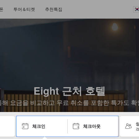
폰
투어＆티켓
추천특집
Eight 근처 호텔
통해 요금을 비교하고 무료 취소를 포함한 특가도 확
성
체크인
체크아웃
객