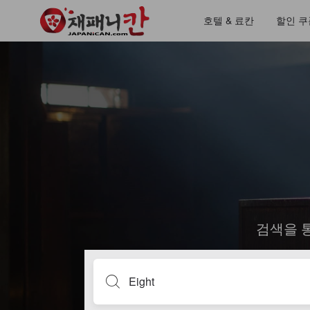
호텔 & 료칸
할인 쿠
검색을 