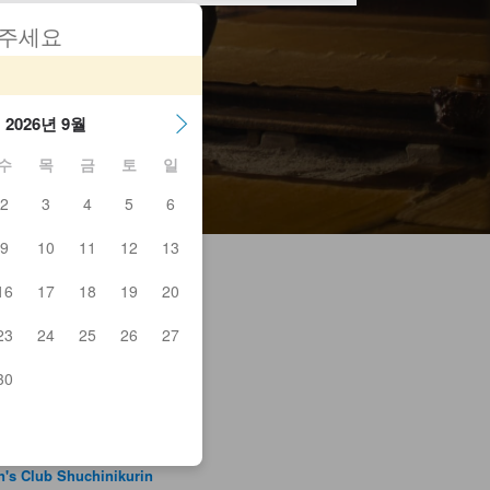
 주세요
2026년 9월
수
목
금
토
일
2
3
4
5
6
9
10
11
12
13
16
17
18
19
20
23
24
25
26
27
kayaowaki
zakana Himono Shokudo
30
rokuban
kansha
iya
o
's Club Shuchinikurin