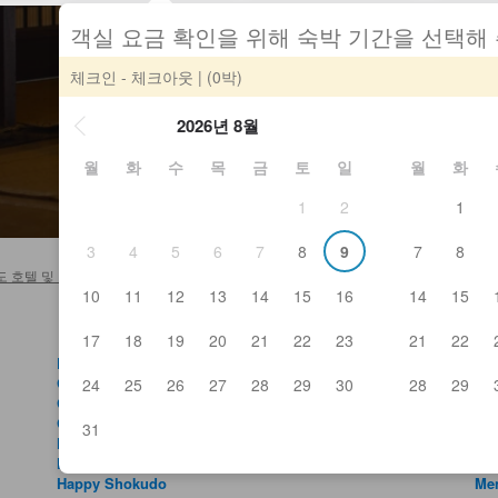
객실 요금 확인을 위해 숙박 기간을 선택해
체크인 - 체크아웃
| (0박)
2026년 8월
월
화
수
목
금
토
일
월
화
1
2
1
3
4
5
6
7
8
9
7
8
도 호텔 및 료칸
>
Eight
10
11
12
13
14
15
16
14
15
17
18
19
20
21
22
23
21
22
Fujitaka
Iza
Ginpachi
Ji
24
25
26
27
28
29
30
28
29
Goan
Ju
Green Box
Ku
31
Hamagen
Kur
Hanabusa
Ky
Happy Shokudo
Men