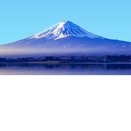
홈
일본 숙소
미야기 숙소
이시노마키 숙소
China Restauran
인기 많은 여행 날짜
오늘 밤
8월 8일
내일
8월 9일