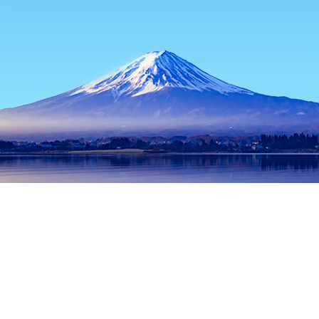
홈
일본 숙소
시즈오카 숙소
고텐바 숙소
Gyosho Juen
인기 많은 여행 날짜
오늘 밤
8월 8일
내일
8월 9일