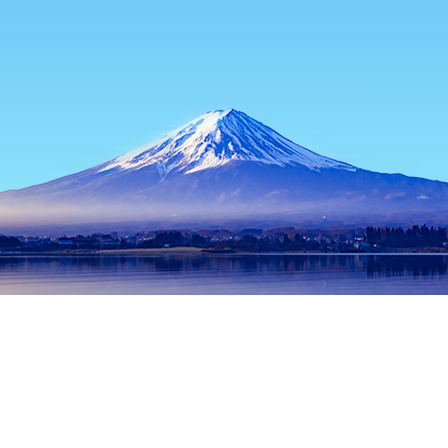
홈
일본 숙소
야마나시 숙소
후지카와구치코 숙소
Yoshokuya
인기 많은 여행 날짜
오늘 밤
8월 7일