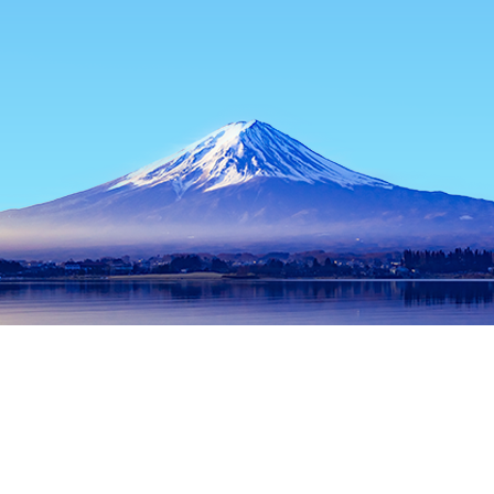
홈
일본 숙소
야마나시 숙소
후지카와구치코 숙소
Hong Kong
인기 많은 여행 날짜
오늘 밤
8월 7일