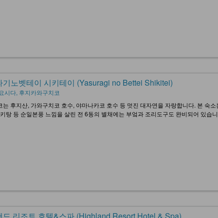
노벳테이 시키테이 (Yasuragi no Bettei Shikitei)
요시다, 후지카와구치코
는 후지산, 가와구치코 호수, 야마나카코 호수 등 멋진 대자연을 자랑합니다. 본 숙소
노키탕 등 순일본풍 느낌을 살린 전 6동의 별채에는 부엌과 조리도구도 완비되어 있습
 리조트 호텔&스파 (Highland Resort Hotel & Spa)