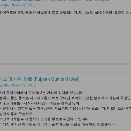
요시다, 후지카와구치코
하이랜드에 인접한 하얀 벽돌의 리조트 호텔입니다. 테니스장･실내수영장･볼링장 등 
스테이션 호텔 (Fujisan Station Hotel)
요시다, 후지카와구치코
선 후지산역에서 도보 약 2분 거리에 위치해 있습니다.
정취가 물씬 풍기는 다이내믹한 아트로 꾸며진 로비와 모던한 분위기의 객실이 특징인
터 트리플룸까지 5가지 타입의 객실을 갖추고 있어,
방문하시는 고객은 물론 가족, 친구, 커플끼리 이용하시기에 좋습니다. 비즈니스와 후
넓게 이용해 주십시오.
박고객에게는 뷔페 형식의 조식을 무료로 제공해 드립니다.
리해진 후지큐 하이랜드 에어리어 순회버스도 무료로 이용하실 수 있습니다.