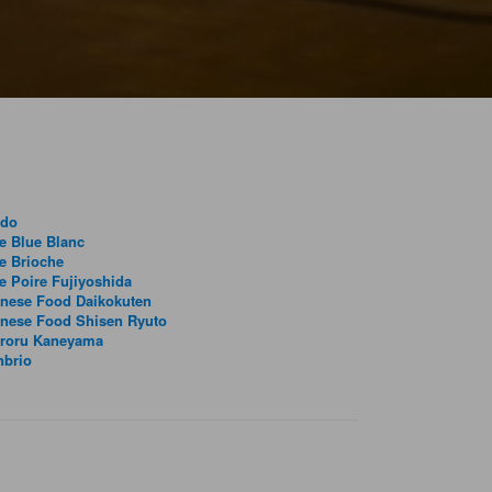
ndo
e Blue Blanc
e Brioche
e Poire Fujiyoshida
inese Food Daikokuten
inese Food Shisen Ryuto
iroru Kaneyama
nbrio