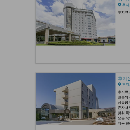
후지
후지큐 
후지산 
후지
후지큐코
일본의 
싱글룸부
혼자서 
맞춰 폭
모든 숙
더욱 편