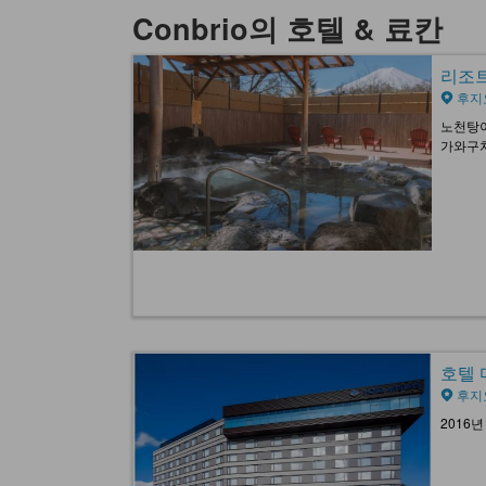
Conbrio의 호텔 & 료칸
리조트 
후지
노천탕이
가와구치
호텔 마
후지
2016