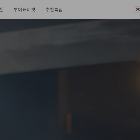
폰
투어＆티켓
추천특집