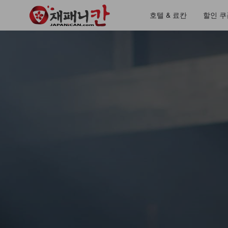
호텔 & 료칸
할인 쿠