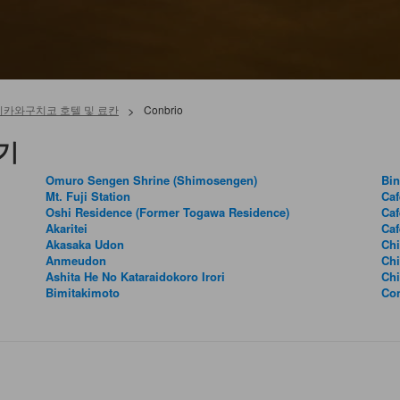
지카와구치코 호텔 및 료칸
>
Conbrio
보기
Omuro Sengen Shrine (Shimosengen)
Bi
Mt. Fuji Station
Caf
Oshi Residence (Former Togawa Residence)
Caf
Akaritei
Caf
Akasaka Udon
Ch
Anmeudon
Ch
Ashita He No Kataraidokoro Irori
Ch
Bimitakimoto
Co