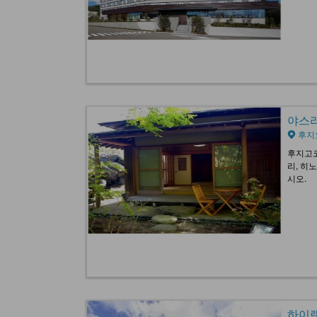
야스라기
후지
후지고코
리, 히
시오.
하이랜드