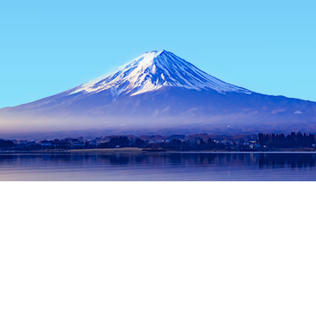
홈
일본 숙소
가나가와 숙소
아츠기 숙소
Hina Cafe Dining
인기 많은 여행 날짜
오늘 밤
8월 9일
내일
8월 10일