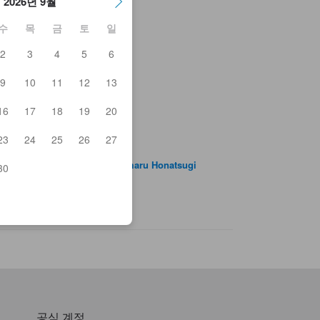
2026년 9월
수
목
금
토
일
2
3
4
5
6
ja
9
10
11
12
13
rgon 9
appa
16
17
18
19
20
an
ozanosho
23
24
25
26
27
ashitanzawa Green Park
a Cafe Dining
rumon Motsu Nabe Only Genmaru Honatsugi
30
Bodega
anese Style Ajidokoro Urinbo
공식 계정