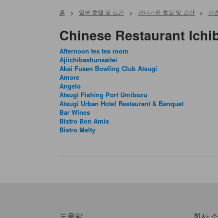
홈
>
일본 호텔 및 료칸
>
가나가와 호텔 및 료칸
>
아츠
Chinese Restaurant I
Afternoon tea tea room
Ajiichibashunsaitei
Akai Fusen Bowling Club Atsugi
Amore
Angelo
Atsugi Fishing Port Umibozu
Atsugi Urban Hotel Restaurant & Banquet
Bar Wines
Bistro Bon Amis
Bistro Melty
도움말
회사 