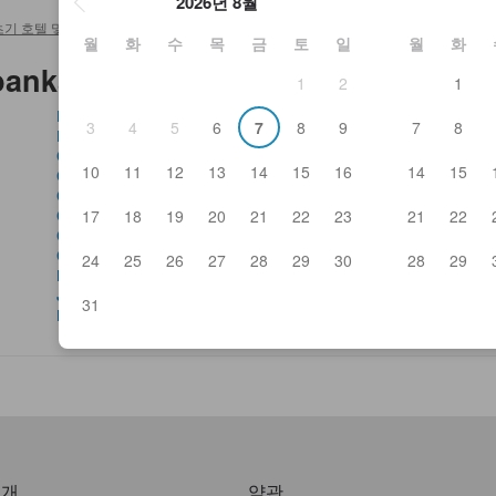
2026년 8월
기 호텔 및 료칸
>
Chinese Restaurant Ichibankan
월
화
수
목
금
토
일
월
화
chibankan 주변 지역 둘러보기
1
2
1
Bistro Silk Road
Fre
3
4
5
6
7
8
9
7
8
Blow Fish Hon-Atsugi Yasudoya 1908
Go
Cafe Du Monde
Gr
10
11
12
13
14
15
16
14
15
Chikubai
Gu
Chinese Dining Nisshin Geppo
Gy
17
18
19
20
21
22
23
21
22
Chinese Restaurant Ichibankan
Hig
Coco Ichibanya Hon-Atsugi Ekimae
Hin
Coffee Kan Hon-Atsugi
Ho
24
25
26
27
28
29
30
28
29
Delicious Fish And Grilled Chicken Tavern Gatten
Il 
Jinnosuke
Jap
31
Denny's Atsugi
소개
약관