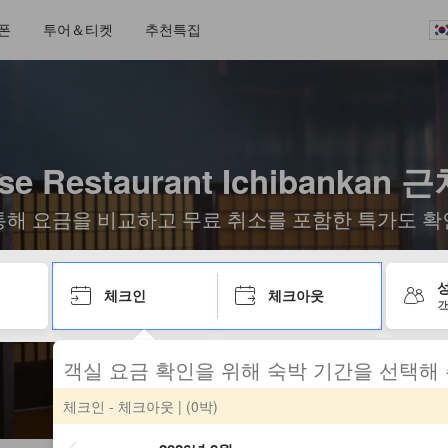
폰
투어＆티켓
추천특집
se Restaurant Ichibankan
통해 요금을 비교하고 무료 취소를 포함한 특가도 확
성
체크인
체크아웃
객
객실 요금 확인을 위해 숙박 기간을 선택해
체크인 - 체크아웃
| (0박)