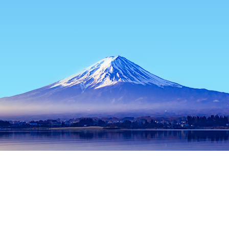
홈
일본 숙소
오이타 숙소
벳푸 숙소
Kimon Yagura
인기 많은 여행 날짜
오늘 밤
8월 7일